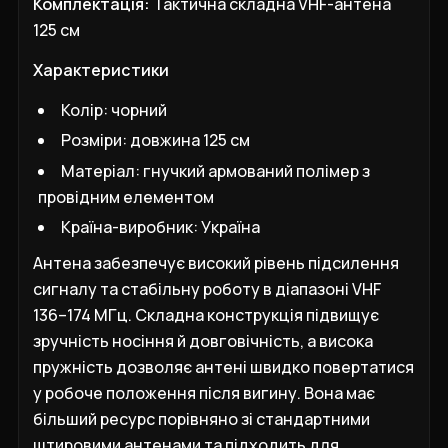
Комплектація:
Тактична складна VHF-антена
125 см
Характеристики
Колір: чорний
Розміри: довжина 125 см
Матеріал: гнучкий армований полімер з
провідним елементом
Країна-виробник: Україна
Антена забезпечує високий рівень підсилення
сигналу та стабільну роботу в діапазоні VHF
136–174 МГц. Складна конструкція підвищує
зручність носіння й довговічність, а висока
пружність дозволяє антені швидко повертатися
у робоче положення після вигину. Вона має
більший ресурс порівняно зі стандартними
штировими антенами та підходить для