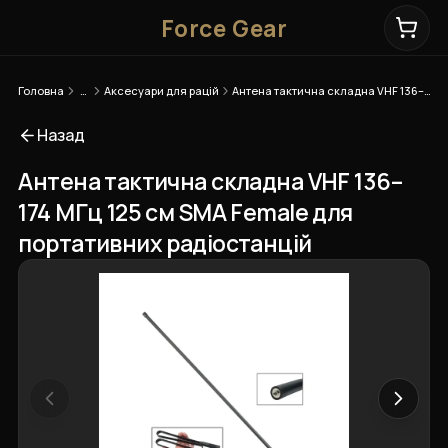
Force Gear
Головна
…
Аксесуари для рацій
Антена тактична складна VHF 136–174 МГц 125 см SMA Female для портативних радіостанцій
Назад
Антена тактична складна VHF 136–
174 МГц 125 см SMA Female для
портативних радіостанцій