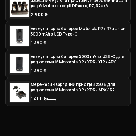
Зарядний мульти пристрій універсальний для
рацій Motorola серії DP4xxx, R7, R7a (6
осередків)
2 900 ₴
Акумуляторна батарея Motorola R7 / R7a Li-Ion
5000 mAh з USB Type-C
1 390 ₴
Акумуляторна батарея 5000 mAh з USB-C для
радіостанцій Motorola DP / XPR / XiR / APX
1 390 ₴
Мережевий зарядний пристрій 220 В для
радіостанцій Motorola DP / XPR / APX / R7
1 400 ₴
1 851 ₴