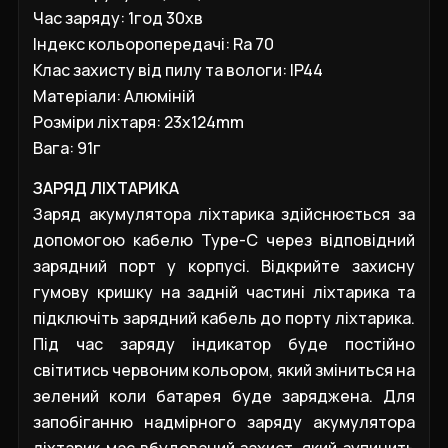
Час заряду
: 1
год 30хв
Індекс кольоропередачі: Ra 70
Клас захисту від пилу та вологи:
IP44
Матеріали:
Алюміній
Розміри ліхтаря
:
23х124mm
Вага: 91г
ЗАРЯД ЛІХТАРИКА
Заряд акумулятора ліхтарика здійснюється за
допомогою кабелю
Type
-
C
через відповідний
зарядний порт у корпусі. Відкрийте захисну
гумову кришку на задній частині ліхтарика та
підключіть зарядний кабель до порту ліхтарика.
Під час заряду індикатор буде постійно
світитись червоним кольором, який зміниться на
зелений коли батарея буде заряджена. Для
запобіганню надмірного заряду акумулятора
ліхтарик має вбудований захист, який зупинить