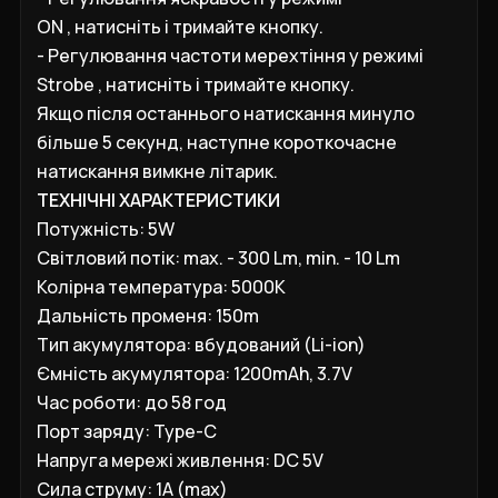
ON
, натисніть і тримайте кнопку.
- Регулювання частоти мерехтіння у режимі
Strobe , натисніть і тримайте кнопку.
Якщо після останнього натискання минуло
більше 5 секунд, наступне короткочасне
натискання вимкне літарик.
ТЕХНІЧНІ ХАРАКТЕРИСТИКИ
Потужність: 5
W
Світловий потік: max. - 3
00 Lm, min. -
10 Lm
Колірна температура:
5000K
Дальність променя: 1
5
0m
Тип акумулятора
:
вбудований (
Li-ion)
Ємність акумулятора
:
1200mAh, 3.7V
Час роботи:
до 58 год
Порт заряду:
Type-C
Напруга мережі живлення:
DC
5V
Сила струму: 1A (max)