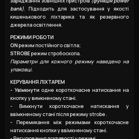
заряджання зовнішніх пристроїв
(
функція power
bank
)
. Підходить для застосування у якості
кишенькового ліхтарика та як резервного
джерела освітлення.
РЕЖИМИ РОБОТИ
ON
режим постійного світла;
STROBE
режим
стробоскопа
.
Параметри для кожного режиму наведено на
упаковці.
КЕРУВАННЯ ЛІХТАРЕМ
-
Увімкнути
одне короткочасне натискання на
кнопку у вимкненому стані.
- Вимкнути короткочасне натискання у
ввімкненому стані після режиму strobe .
- Перемикання між режимами короткочасне
натискання кнопки у ввімкненому стані.
- Регулювання яскравості у режимі