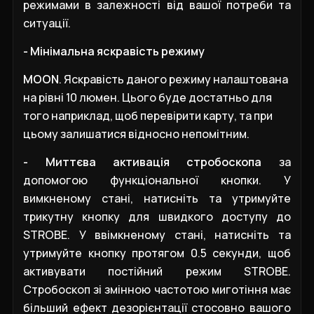
режимами в залежності від вашої потреби та
ситуації.
- Мінімальна яскравість режиму
MOON
.
Яскравість даного режиму налаштована
на рівні 10 люмен. Цього буде достатньо для
того наприклад, щоб перевірити карту, та при
цьому залишатися відносно непомітним.
- Миттєва активація стробоскопа
за
допомогою функціональної кнопки. У
вимкненому стані, натисніть та утримуйте
трикутну кнопку для швидкого доступу до
STROBE. У ввімкненому стані, натисніть та
утримуйте кнопку протягом 0.5 секунди, щоб
активувати постійний режим STROBE.
Стробоскоп зі змінною частотою миготіння має
більший ефект дезорієнтації стосовно вашого