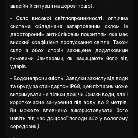
аварійній ситуації на дорозі тощо).
- Скло високої світлопроникності:
оптична
система обладнана загартованим склом із
двостороннім антибліковим покриттям, яке має
високий коефіцієнт пропускання світла. Також
скло з обох сторін захищене додатковими
гумовими бамперами, які захищають його від
ударів.
- Водонепроникність:
Завдяки захисту від води
та бруду за стандартом
IP68
, цей ліхтарик може
витримувати не тільки дощ чи бризки води, але і
короткочасне занурення під воду до 2 метрів.
Ви можете впевнено використовувати його
навіть під час дощової погоди або у вологому
середовищі.