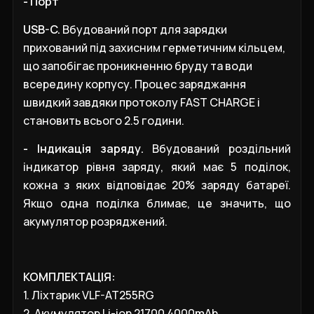
- Порт
USB
-
C
.
Вбудований порт для зарядки
прихований під захисним герметичним кільцем,
що запобігає проникненню бруду та води
всередину корпусу.
Процес заряджання
швидкий завдяки протоколу FAST CHARGE і
становить всього 2.5 години.
- Індикація заряду.
Вбудований роздільний
індикатор рівня заряду, який має 5 поділок,
кожна з яких відповідає 20% заряду батареї.
Якщо одна поділка блимає, це значить, що
акумулятор розряджений.
КОМПЛЕКТАЦІЯ:
1. Ліхтарик
VLF-AT255RG
2
. Акумулятор
Li-ion 21700 4000mAh