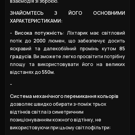
взаємодія зі зброєю.
ЗНАЙОМТЕСЬ З ЙОГО ОСНОВНИМИ
ХАРАКТЕРИСТИКАМИ:
- Висока потужність
: Ліхтарик має світловий
потік до
2000
люмен, що забезпечує досить
яскравий та далекобійний промінь кутом
85
градусів
. Ви зможете легко просвітити потрібну
площу та використовувати його на великих
відстанях до
550м
.
-
Система механічного перемикання кольорів
дозволяє швидко обирати з-поміж трьох
відтінків світла із симетричним
позиціонуванням кожного відтінку, не
використовуючи при цьому світлофільтри: