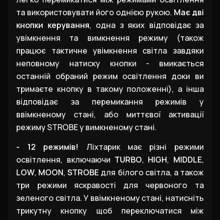
та використовувати його однією рукою.
Має дві
кнопки керування
, одна з яких відповідає за
увімкнення та вимкнення режиму (також
працює тактичне увімкнення світла завдяки
неповному натиску кнопки - вмикається
останній обраний режим освітлення доки ви
тримаєте кнопку в такому положенні), а інша
відповідає за перемикання режимів у
ввімкненому стані, або миттєвої активації
режиму STROBE у вимкненому стані.
- 12 режимів!
Ліхтарик має різні режими
освітлення, включаючи
TURBO
,
HIGH
,
MIDDLE
,
LOW
,
MOON
,
STROBE
для білого світла, а також
три режими яскравості для червоного та
зеленого світла. У ввімкненому стані, натисніть
трикутну кнопку щоб переключатися між