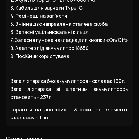
3.
Кабель для зарядки
Type
-
C
4.
Ремінець на зап’ястя
5. Змінна двонаправлена сталева скоба
6. Запасні ущільнювальні кільця
7. Запасна гумова накладка для кнопки «
On/
Off
»
8. Адаптер під акумулятор 18650
9. Посібник користувача
Вага ліхтарика без акумулятора - складає
169г
.
Вага ліхтарика зі штатним акумулятором
становить -
237г.
Гарантія на ліхтарик – 3 роки.
На елементи
живлення – 1 рік.
Схожі товари