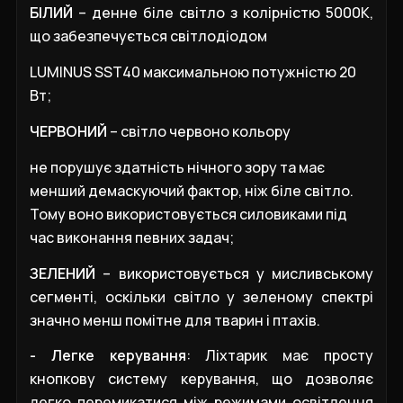
БІЛИЙ
– денне біле світло з колірністю 5000К,
що забезпечується світлодіодом
LUMINUS
SST
40 максимальною потужністю 20
Вт;
ЧЕРВОНИЙ
– світло червоно кольору
не порушує здатність нічного зору та має
менший демаскуючий фактор, ніж біле світло.
Тому воно використовується силовиками під
час виконання певних задач;
ЗЕЛЕНИЙ
– використовується у мисливському
сегменті, оскільки світло у зеленому спектрі
значно менш помітне для тварин і птахів.
- Легке керування
: Ліхтарик має просту
кнопкову систему керування, що дозволяє
легко перемикатися між режимами освітлення