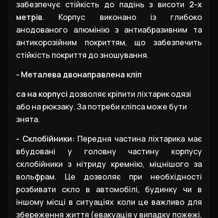
забезпечує стійкість до падінь з висоти
2-х
метрів
. Корпус виконано із глибоко
анодованого алюмінію з антиабразивним та
антикорозійним покриттям, що забезпечить
стійкість покриття до зношування.
- Металева двонаправлена кліп
c
а на корпусі
дозволяє кріпити ліхтарик одязі
або на рюкзаку. За потреби кліпса може бути
знята.
- Склобійники:
Передня частина ліхтарика має
вбудовані у головну частину корпусу
склобійники з нітриду кремнію, міцнішого за
вольфрам. Це дозволяє при необхідності
розбивати скло в автомобілі, будинку чи в
іншому місці в ситуаціях коли це важливо для
збереження життя (евакуація у випадку пожежі,