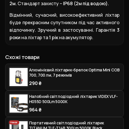
2м.
Стандарт захисту –
IP68 (2м під водою).
Відмінний, сучасний, високоефективний ліхтар
буде прекрасним супутником під час активного
відпочинку. Зручний в застосуванні. Гарантія
3
роки
на ліхтар та
1 рік
на акумулятор.
Схожі товари
Алюмінієвий ліхтарик-брелок Optima Mini COB
700, 700 лм, 7 режимів
290 ₴
Налобний світлодіодний ліхтарик VIDEX VLF-
H055D 500Lm 5000K
964 ₴
Портативний світлодіодний ліхтарик
Немає
TITANUM TLF-T14B 300Lm 5000K Black