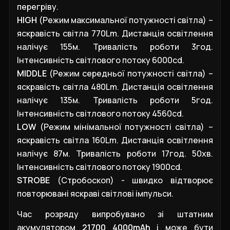
перегріву.
HIGH
(Режим максимальної потужності світла) –
яскравість світла 770Lm. Дистанція освітлення
налічує 155м. Тривалість роботи 3год.
Інтенсивність світлового потоку 6000cd.
MIDDLE
(Режим середньої потужності світла) –
яскравість світла 480Lm. Дистанція освітлення
налічує 135м. Тривалість роботи 5год.
Інтенсивність світлового потоку 4560cd.
LOW
(Режим мінімальної потужності світла) –
яскравість світла 160Lm. Дистанція освітлення
налічує 87м. Тривалість роботи 17год. 50хв.
Інтенсивність світлового потоку 1900cd.
STROBE
(Стробоскоп) - швидко відтворює
повторювані яскраві світлові імпульси.
Час розряду випробувано зі штатним
акумулятором
21700 4000mAh
і може бути