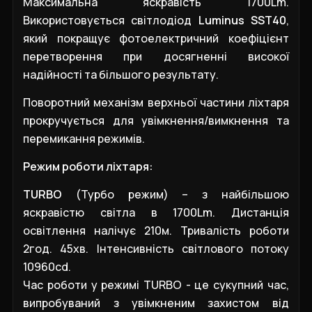
Максимальна яскравість 1700Lm.
Використовується світлодіод
Luminus SST40
,
який покращує фотоелектричний коефіцієнт
перетворення при досягненні високої
надійності та більшого результату.
Поворотний механізм верхньої частини ліхтаря
прокручується для увімкнення/вимкнення та
перемикання режимів.
Режим роботи ліхтаря:
TURBO
(Турбо режим) – з найбільшою
яскравістю світла в 1700Lm. Дистанція
освітлення налічує 210м. Тривалість роботи
2год. 45хв. Інтенсивність світлового потоку
10960cd.
Час роботи у режимі TURBO - це сукупний час,
випробуваний з увімкненим захистом від