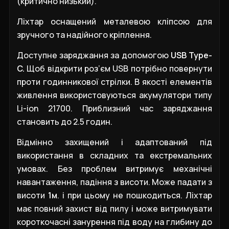
(критично низький).
Ліхтар оснащений металевою кліпсою для
зручного та надійного кріплення.
Доступне заряджання за допомогою
USB Type-
C.
Щоб відкрити роз’єм USB потрібно повернути
проти годинникової стрілки. В якості елементів
живлення використовуються акумулятори типу
Li-ion 21700. Приблизний час заряджання
становить до 2.5 годин.
Відмінно захищений і адаптований під
використання в складних та екстремальних
умовах. Без проблем витримує механічні
навантаження, падіння з висоти. Може падати з
висоти
1м
. і при цьому не пошкодиться. Ліхтар
має повний захист від пилу і може витримувати
короткочасні занурення під воду на глибину до