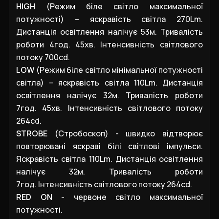
HIGH
(Режим біле світло максимальної
потужності) – яскравість світла 270Lm.
Дистанція освітлення налічує 53м. Тривалість
роботи 4год. 45хв. Інтенсивність світлового
потоку 700cd.
LOW
(Режим біле світло мінімальної потужності
світла) – яскравість світла 110Lm. Дистанція
освітлення налічує 32м. Тривалість роботи
7год. 45хв. Інтенсивність світлового потоку
264cd.
STROBE
(Стробоскоп) - швидко відтворює
повторювані яскраві білі світлові імпульси.
Яскравість світла 110Lm. Дистанція освітлення
налічує 32м. Тривалість роботи
7год. Інтенсивність світлового потоку 264cd.
RED ON
- червоне світло максимальної
потужності.