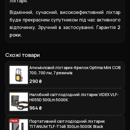
ліхтаря.
Відмінний, сучасний, високоефективний ліхтар
буде прекрасним супутником під час активного
відпочинку. Зручний в застосуванні. Гарантія
2
роки.
Схожі товари
Алюмінієвий ліхтарик-брелок Optima Mini COB
700, 700 лм, 7 режимів
290 ₴
Налобний світлодіодний ліхтарик VIDEX VLF-
H055D 500Lm 5000K
964 ₴
Портативний світлодіодний ліхтарик
Немає
TITANUM TLF-T14B 300Lm 5000K Black