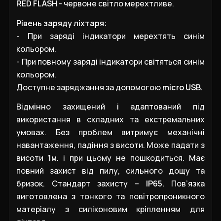
RED FLASH
- червоне світло мерехтливе.
Рівень заряду ліхтаря:
- При заряді індикатори мерехтять синім
кольором.
- При повному заряді індикатори світяться синім
кольором.
Доступне заряджання за допомогою
micro USB.
Відмінно захищений і адаптований під
використання в складних та екстремальних
умовах. Без проблем витримує механічні
навантаження, падіння з висоти. Може падати з
висоти
1м.
і при цьому не пошкодиться. Має
повний захист від пилу, сильного дощу та
бризок. Стандарт захисту –
IP65.
Пов’язка
виготовлена з тонкого та повітропроникного
матеріалу з силіконовим кріпленням для