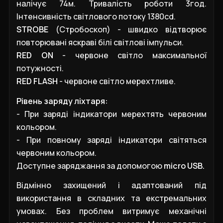
налічує 74м. Тривалість роботи 3год.
Інтенсивність світлового потоку 1380cd.
STROBE
(Стробоскоп) - швидко відтворює
повторювані яскраві білі світлові імпульси.
RED ON
- червоне світло максимальної
потужності.
RED FLASH
- червоне світло мерехтливе.
Рівень заряду ліхтаря:
- При заряді індикатори мерехтять червоним
кольором.
- При повному заряді індикатори світяться
червоним кольором.
Доступне заряджання за допомогою
micro USB.
Відмінно захищений і адаптований під
використання в складних та екстремальних
умовах. Без проблем витримує механічні