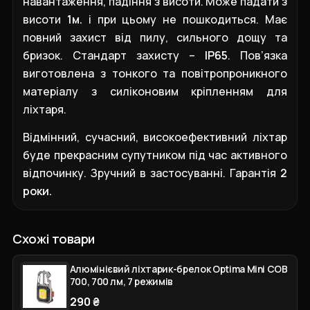
навантаження, падіння з висоти. Може падати з
висоти
1м.
і при цьому не пошкодиться. Має
повний захист від пилу, сильного дощу та
бризок. Стандарт захисту –
IP65
. Пов’язка
виготовлена з тонкого та повітропроникного
матеріалу з силіконовим кріпленням для
ліхтаря.
Відмінний, сучасний, високоефективний ліхтар
буде прекрасним супутником під час активного
відпочинку. Зручний в застосуванні. Гарантія
2
роки.
Схожі товари
Алюмінієвий ліхтарик-брелок Optima Mini COB
700, 700 лм, 7 режимів
290 ₴