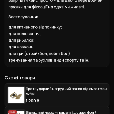
Закріпити кейс просто – для цього передбачені
пряжки для фіксації на одязі чи жилеті.
Застосування:
для активного відпочинку;
для полювання;
для рибалки;
для навчань;
для гри (страйкбол, пейнтбол);
тренування та рухливі види спорту та ін.
Схожі товари
Протиударний нагрудний чохол під смартфон
койот
1 200 ₴
Відкидний чохол-тримач під смартфон /
Немає