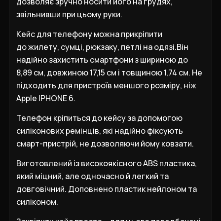
дозволяє зручно носити його на грудях,
звільнивши при цьому руки.
Кейс для телефону можна прикріпити
до жилету, сумці, рюкзаку, петлі на одязі.Він
надійно захистить смартфони з шириною до
8,89 см, довжиною 17,15 см і товщиною 1,74 см. Не
підходить для пристроїв меншого розміру, ніж
Apple IPHONE 6.
Телефон кріпиться до кейсу за допомогою
силіконових ремінців, які надійно фіксують
смарт-пристрій, не дозволяючи йому ковзати.
Виготовлений із високоякісного ABS пластика,
який міцний, але одночасно й легкий та
довговічний. Доповнено пластик нейлоном та
силіконом.