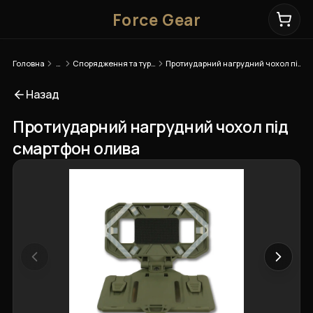
Force Gear
Головна
…
Спорядження та туризм
Протиударний нагрудний чохол під смартфон олива
Назад
Протиударний нагрудний чохол під
смартфон олива