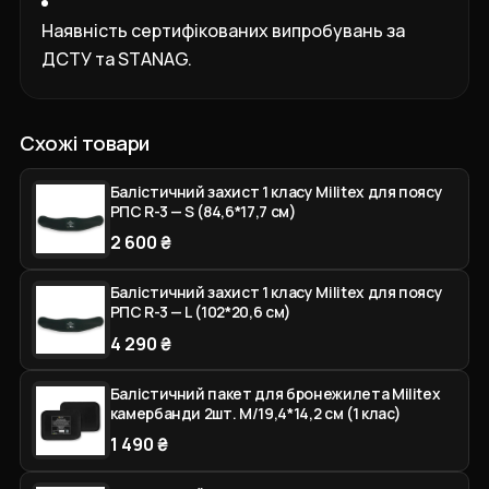
Наявність сертифікованих випробувань за
ДСТУ та STANAG.
Схожі товари
Балістичний захист 1 класу Militex для поясу
РПС R-3 — S (84,6*17,7 см)
2 600 ₴
Балістичний захист 1 класу Militex для поясу
РПС R-3 — L (102*20,6 см)
4 290 ₴
Балістичний пакет для бронежилета Militex
камербанди 2шт. M/19,4*14,2 см (1 клас)
1 490 ₴