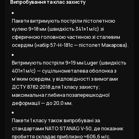
Випробування та клас захисту
Пакети витримують постріли пістолетною
кулею 9×18 мм (швидкість 341±1 м/с) зі
сферичною головною частиною зі сталевим
осердям (набір 57-Н-181с — пістолет Макарова).
Витримують постріли 9×19 мм Luger (швидкість
401±1 м/с) — суцільнометалева оболонка з
м’яким осердям, у відповідності з вимогами
ДСТУ 8782:2018 для 1 класу захисту;
максимальна глибина позаперешкодної
деформації — до 20,0 мм.
Пакети 1 класу також випробувані за
стандартами NATO STANAG V-50, де показник
пробиття складає приблизно ≈606,6 м/с.