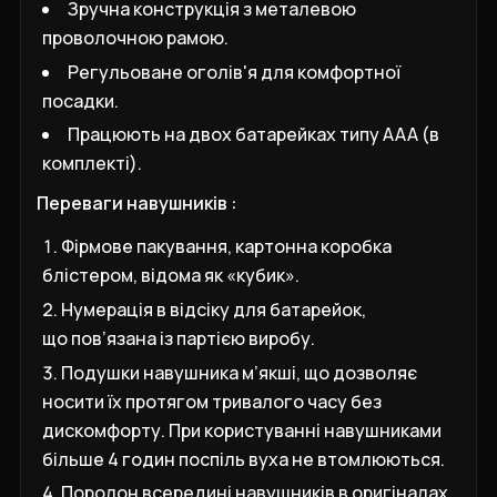
Зручна конструкція з металевою
проволочною рамою.
Регульоване оголів'я для комфортної
посадки.
Працюють на двох батарейках типу AAA (в
комплекті).
Переваги навушників :
Фірмове пакування, картонна коробка
блістером, відома як «кубик».
Нумерація в відсіку для батарейок,
що пов’язана із партією виробу.
Подушки навушника м’якші, що дозволяє
носити їх протягом тривалого часу без
дискомфорту. При користуванні навушниками
більше 4 годин поспіль вуха не втомлюються.
Поролон всередині навушників в оригіналах