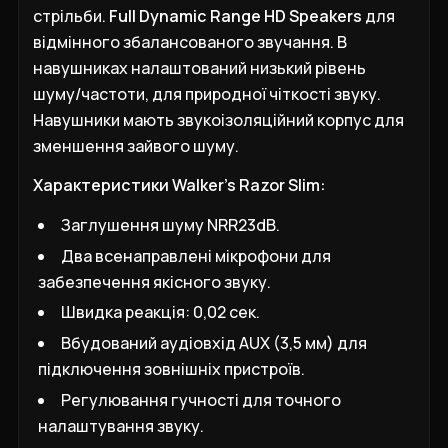
стрільби.
Full Dynamic Range HD Speakers
для
відмінного збалансованого звучання. В
навушниках налаштований низький рівень
шуму/частоти, для природної чіткості звуку.
Навушники мають звукоізоляційний корпус для
зменшення зайвого шуму.
Характеристики Walker's Razor Slim:
Заглушення шуму NRR23dB.
Два всенаправлені мікрофони для
забезпечення якісного звуку.
Швидка реакція: 0,02 сек.
Вбудований аудіовхід AUX (3,5 мм) для
підключення зовнішніх пристроїв.
Регулювання гучності для точного
налаштування звуку.