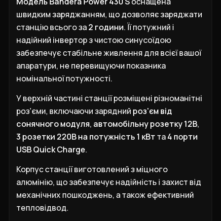
Модель Bandera Power 430 S
оснащена
швидким заряджанням, що дозволяє заряджати
станцію всього за
2 години
. Її потужний і
надійний інвертор з чистою синусоїдою
забезпечує стабільне живлення для всієї вашої
апаратури, не перевищуючи показника
номінальної потужності.
У верхній частині станції розміщені різноманітні
роз'єми, включаючи зарядний
роз'єм від
сонячного модуля
,
автомобільну розетку 12В
,
3 розетки 220В на потужність 1 кВт
та
4 порти
USB Quick Charge
.
Корпус станції виготовлений з міцного
алюмінію, що забезпечує надійність і захист від
механічних пошкоджень, а також ефективний
тепловідвод.