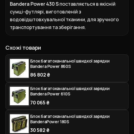
Bandera Power 430 S
поставляється в якісній
сумці-футлярі, виготовленій з
водовідштовхувальної тканини, для зручного
транспортування та зберігання.
Схожі товари
Блок багатоканальної швидкої зарядки
Bandera Power 860S
86 802 ₴
Блок багатоканальної швидкої зарядки
Bandera Power 610S
70 065 ₴
Блок багатоканальної швидкої зарядки
BanderaPower 180S
30 582 ₴