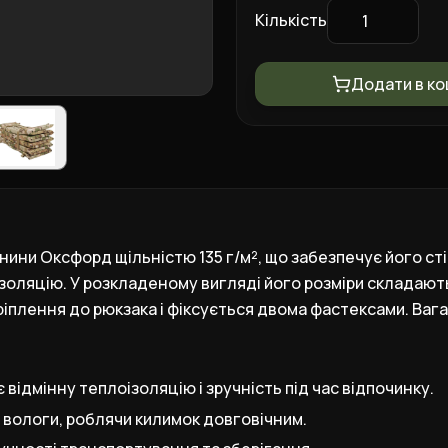
Кількість
Додати в к
ни Оксфорд щільністю 135 г/м², що забезпечує його стій
оляцію. У розкладеному вигляді його розміри складають 2
лення до рюкзака і фіксується двома фастексами. Вага ви
ідмінну теплоізоляцію і зручність під час відпочинку.
 вологи, роблячи килимок довговічним.