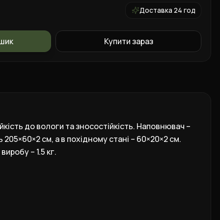
Доставка 24 год
ошик
Купити зараз
кість до вологи та зносостійкість. Наповнювач –
05×60×2 см, а в похідному стані – 60×20×2 см.
робу – 1.5 кг.