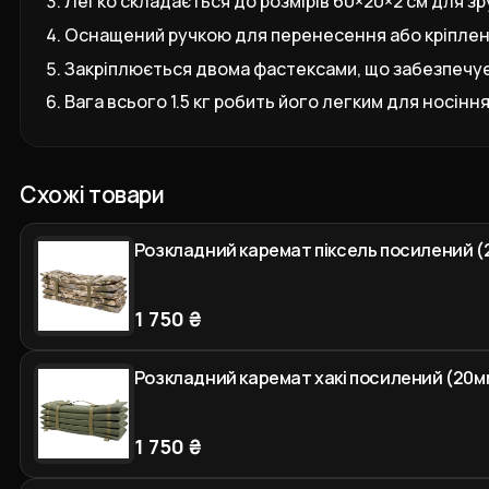
Легко складається до розмірів 60×20×2 см для з
Оснащений ручкою для перенесення або кріплен
Закріплюється двома фастексами, що забезпечує 
Вага всього 1.5 кг робить його легким для носіння
Схожі товари
Розкладний каремат піксель посилений (
1 750 ₴
Розкладний каремат хакі посилений (20м
1 750 ₴