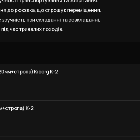
ручності транспортування та зберігання.
ня до рюкзака, що спрощує переміщення.
зручність при складанні та розкладанні.
 під час тривалих походів.
20мм+стропа) Kiborg К-2
м+стропа) К-2