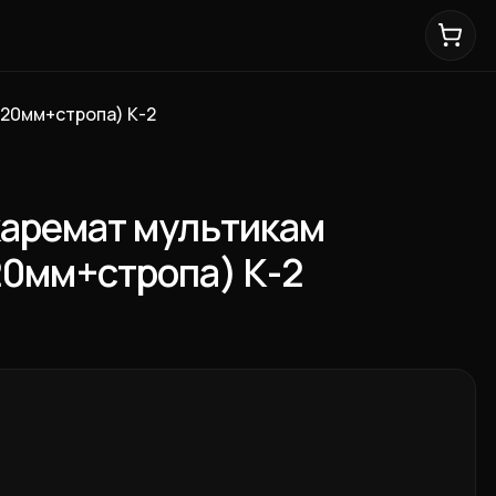
(20мм+стропа) К-2
каремат мультикам
20мм+стропа) К-2