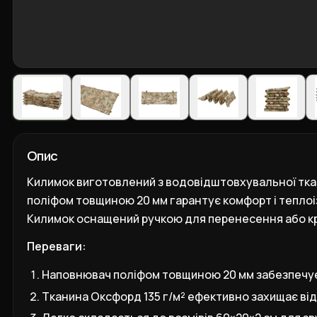
Опис
Килимок виготовлений з водовідштовхувальної ткани
поліфом товщиною 20 мм гарантує комфорт і теплоіз
Килимок оснащений ручкою для перенесення або кріп
Переваги:
Наповнювач поліфом товщиною 20 мм забезпечує в
Тканина Оксфорд 135 г/м² ефективно захищає від