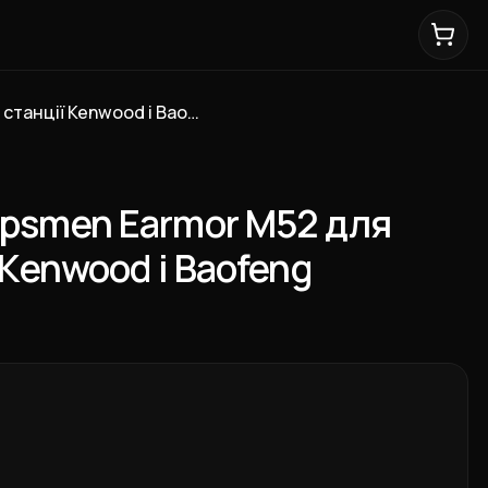
PTT кнопка Opsmen Earmor M52 для радіо станції Kenwood і Baofeng
Opsmen Earmor M52 для
 Kenwood і Baofeng