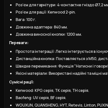
Роз’єм для гарнітури: 4-контактне гніздо Ø7,2 мм
Роз’єм для рації: Kenwood 2-pin.
Вага: 100 г.
Довжина адаптера: 840 мм.
Довжина виносної кнопки: 1200 мм.
Переваги:
Простота інтеграції: Легко інтегрується в існую
Дистанційна кнопка: Поставляється з M50, дис
Швидке перемикання: Функція "Натисни і говори
Якісні матеріали: Використані надійні та міцні 
Сумісні рації:
Kenwood: KPG серія, TK серія, TH серія.
Baofeng: UV серія, BF серія.
WOUXUN, QUANSHENG, HYT, Retevis, Linton, PUXIN