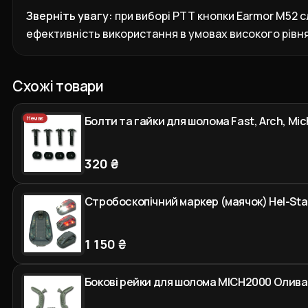
Зверніть увагу:
при виборі PTT кнопки Earmor M52 
ефективність використання в умовах високого рівня
Схожі товари
Болти та гайки для шолома Fast, Arch, Mic
Немає
320 ₴
Стробоскопічний маркер (маячок) Hel-Star
1 150 ₴
Бокові рейки для шолома MICH2000 Олива