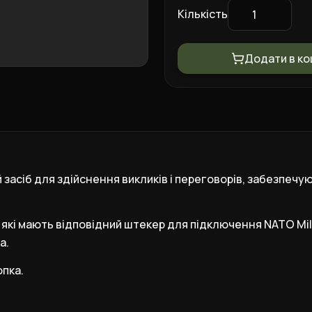
Кількість
Додати в к
 засіб для здійснення викликів і переговорів, забезпеч
кі мають відповідний штекер для підключення NATO Milita
а.
пка.