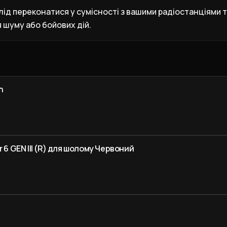
слід переконатися у сумісності з вашими радіостанціями
 шуму або бойових дій.
h
 6 GEN III (R) для шолому Червоний