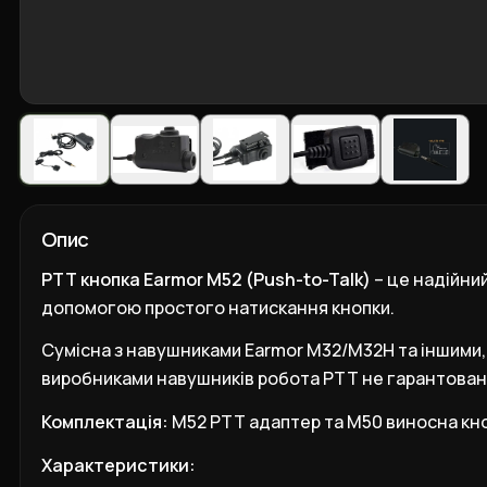
Опис
PTT кнопка Earmor M52 (Push-to-Talk)
– це надійний
допомогою простого натискання кнопки.
Сумісна з навушниками Earmor M32/M32H та іншими, я
виробниками навушників робота PTT не гарантован
Комплектація:
M52 PTT адаптер та M50 виносна кно
Характеристики: