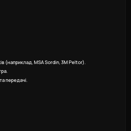
в (наприклад, MSA Sordin, 3M Peltor).
тра.
та передачі.