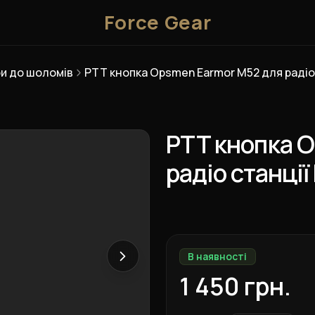
Force Gear
и до шоломів
PTT кнопка 
радіо станції
В наявності
1 450 грн.