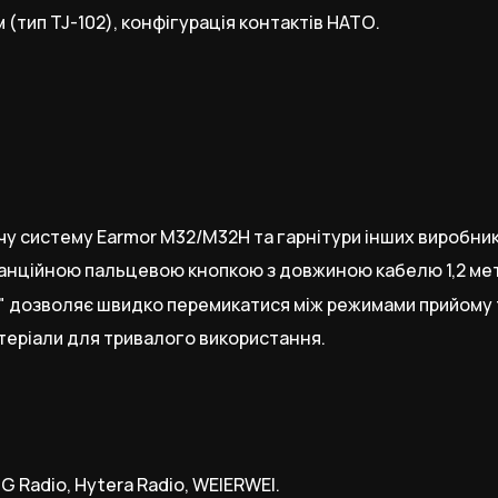
 (тип TJ-102), конфігурація контактів НАТО.
чу систему Earmor M32/M32H та гарнітури інших виробникі
танційною пальцевою кнопкою з довжиною кабелю 1,2 ме
" дозволяє швидко перемикатися між режимами прийому 
матеріали для тривалого використання.
G Radio, Hytera Radio, WEIERWEI.