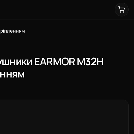
кріпленням
вушники EARMOR M32Н
ленням