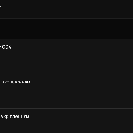
и.
 MOD4
з кріпленням
з кріпленням