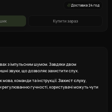
Доставка 24 год
ошик
Купити зараз
овах з імпульсним шумом. Завдяки двом
шні звуки, що дозволяє захистити слух.
 мова, команди та інструкції.
Захист слуху
,
и регулюванню гучності, користувачі можуть чути