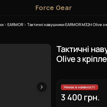
Force Gear
ки
EARMOR
Тактичні навушники EARMOR M32Н Olive з 
Тактичні на
Olive з кріп
Немає в наявності
3 400 грн.