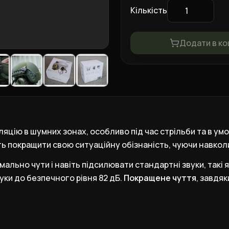
Кількість
Додати в к
цію в шумних зонах, особливо під час стрільби та в ум
 покращити свою ситуаційну обізнаність, чуючи навколи
льно чути і навіть підсилювати стандартні звуки, такі як
ки до безпечного рівня 82 дБ.
Покращене чуття
,
завдяк