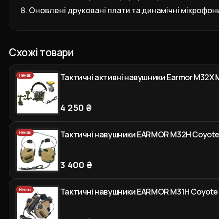
Оновлені друковані плати та динамічні мікрофон
Схожі товари
Тактичні активні навушники Earmor M32X
Немає
4 250 ₴
Тактичні навушники EARMOR M32Н Coyote 
Немає
3 400 ₴
Тактичні навушники EARMOR M31Н Coyote 
Немає