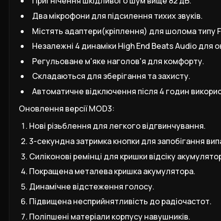
Пригнічення шкідливого шум вище 82 дБ.
Два мікрофони для підсилення тихих звуків.
Містять адаптери(кріплення) для шолома типу F
Незалежні 4 динаміки High End Beats Audio для 
Регульоване м'яке наголов'я для комфорту.
Складаються для зберігання та захисту.
Автоматичне відключення після 4 годин викори
Оновлення версії MOD3:
Нові різьблення для легкого відгвинчування.
3-секундна затримка кнопки для запобігання ви
Силіконові ремінці для кришки відсіку акумулято
Покращена металева кришка акумулятора.
Динамічне відстеження голосу.
Підвищена несприйнятливість до радіочастот.
Поліпшені матеріали корпусу навушників.