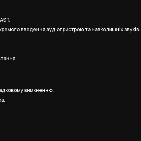
AST.
окремого введення аудіопристрою та навколишніх звуків.
стання.
падковому вимкненню.
ра.