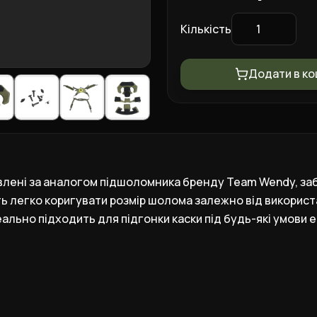
Кількість
Додати в к
влені за аналогом підшоломника бренду Team Wendy, за
ть легко коригувати розмір шолома залежно від використ
ально підходить для підгонки каски під будь-які умови е