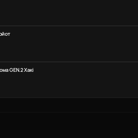
ойот
ма GEN.2 Хакі