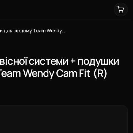
Комплект підвісної системи + подушки для шолому Team Wendy Cam Fit (R) Хакі
вісної системи + подушки
eam Wendy Cam Fit (R)