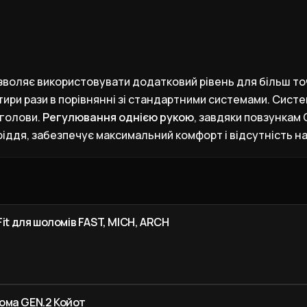
озволяє використовувати додатковий рівень для більш т
тири рази в порівнянні зі стандартними системами. Сист
 голови.
Регулювання однією рукою
, завдяки повзункам 
іддя, забезпечує максимальний комфорт і відсутність н
it для шоломів FAST, MICH, ARCH
ома GEN.2 Койот