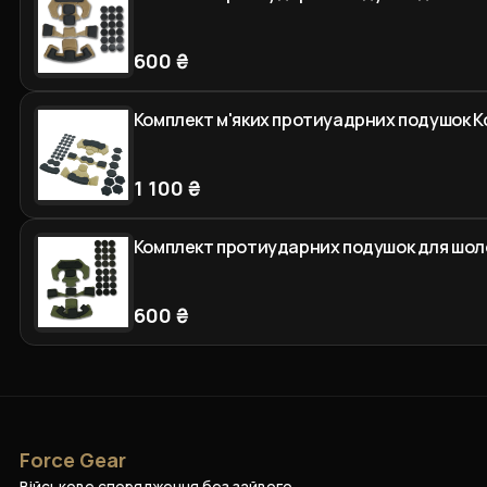
600 ₴
Комплект м'яких протиуадрних подушок К
1 100 ₴
Комплект протиударних подушок для шоло
600 ₴
Force Gear
Військове спорядження без зайвого.