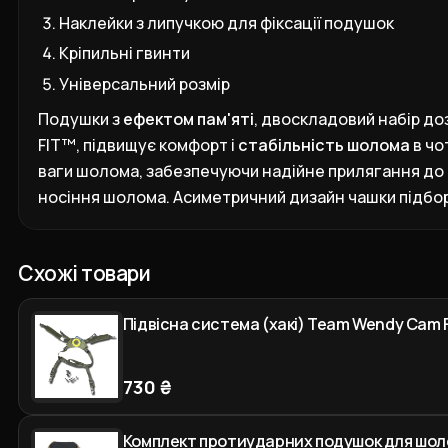
Наклейки з липучкою для фіксації подушок
Кріпильні гвинти
Універсальний розмір
Подушки з
ефектом пам'яті
, двоскладовий набір д
FIT™, підвищує комфорт і
стабільність шолома
в чо
ваги шолома, забезпечуючи надійне прилягання до
носіння шолома. Асиметричний дизайн чашки підбор
Схожі товари
Підвісна система (хакі) Team Wendy Cam F
730 ₴
Комплект протиударних подушок для шол