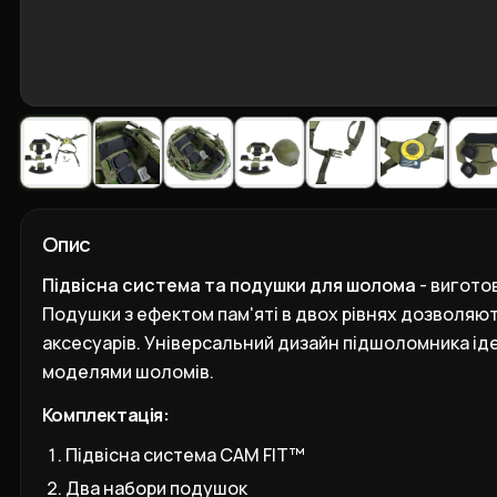
Опис
Підвісна система та подушки для шолома
- вигото
Подушки з ефектом пам'яті в двох рівнях дозволяю
аксесуарів. Універсальний дизайн підшоломника іде
моделями шоломів.
Комплектація:
Підвісна система CAM FIT™
Два набори подушок