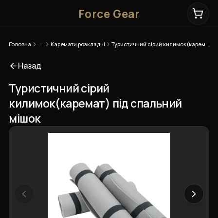
Force Gear
Головна
…
Каремати розкладні
Туристичний сірий килимок(каремат) під спальний мішок
Назад
Туристичний сірий
килимок(каремат) під спальний
мішок