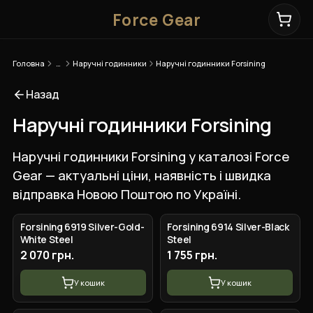
Force Gear
Головна
…
Наручні годинники
Наручні годинники Forsining
Назад
Наручні годинники Forsining
Наручні годинники Forsining у каталозі Force
Gear — актуальні ціни, наявність і швидка
відправка Новою Поштою по Україні.
Forsining 6919 Silver-Gold-
Forsining 6914 Silver-Black
White Steel
Steel
2 070 грн.
1 755 грн.
У кошик
У кошик