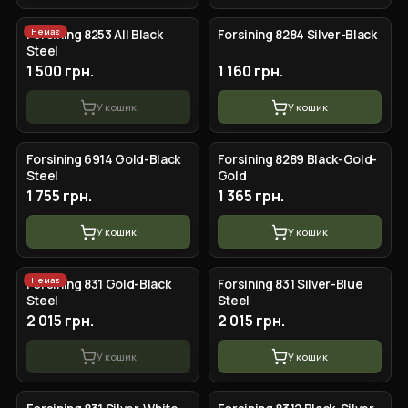
Немає
Forsining 8253 All Black
Forsining 8284 Silver-Black
Steel
1 500 грн.
1 160 грн.
У кошик
У кошик
Forsining 6914 Gold-Black
Forsining 8289 Black-Gold-
Steel
Gold
1 755 грн.
1 365 грн.
У кошик
У кошик
Немає
Forsining 831 Gold-Black
Forsining 831 Silver-Blue
Steel
Steel
2 015 грн.
2 015 грн.
У кошик
У кошик