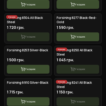
У кошик
У кошик
Немає
Forsining 8304 AII Black
Forsining 8277 Black-Red-
Steel
Gold
1 720 грн.
1 590 грн.
У кошик
У кошик
Немає
Forsining 8253 Silver-Black
Forsining 8250 All Black
Steel
1 500 грн.
1 045 грн.
У кошик
У кошик
Немає
Forsining 6910 Silver-Black
Forsining 8241 All Black
Steel
1 715 грн.
1 150 грн.
У кошик
У кошик