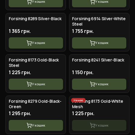
У кошик
У кошик
Forsining 8289 Silver-Black
Forsining 6914 Silver-White
Steel
1 365 грн.
1 755 грн.
У кошик
У кошик
Forsining 8173 Gold-Black
Forsining 8241 Silver-Black
Steel
1 225 грн.
1 150 грн.
У кошик
У кошик
Немає
Forsining 8279 Gold-Black-
Forsining 8173 Gold-White
Green
Mesh
1 295 грн.
1 225 грн.
У кошик
У кошик