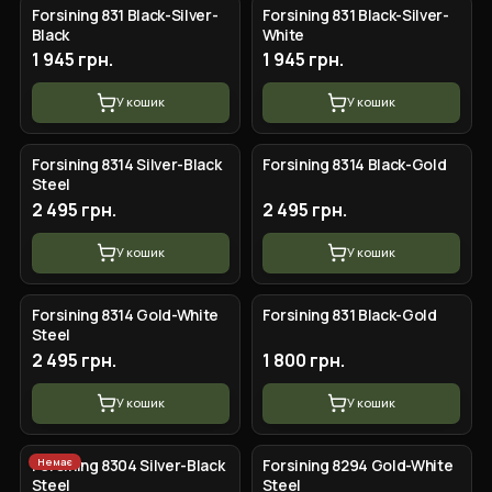
Forsining 831 Black-Silver-
Forsining 831 Black-Silver-
Black
White
1 945 грн.
1 945 грн.
У кошик
У кошик
Forsining 8314 Silver-Black
Forsining 8314 Black-Gold
Steel
2 495 грн.
2 495 грн.
У кошик
У кошик
Forsining 8314 Gold-White
Forsining 831 Black-Gold
Steel
2 495 грн.
1 800 грн.
У кошик
У кошик
Немає
Forsining 8304 Silver-Black
Forsining 8294 Gold-White
Steel
Steel