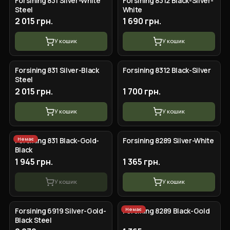
Forsining 831 Silver-White
Forsining 8312 Black-Silver-
Steel
White
2 015 грн.
1 690 грн.
У кошик
У кошик
Forsining 831 Silver-Black
Forsining 8312 Black-Silver
Steel
2 015 грн.
1 700 грн.
У кошик
У кошик
Немає
Forsining 831 Black-Gold-
Forsining 8289 Silver-White
Black
1 945 грн.
1 365 грн.
У кошик
У кошик
Немає
Forsining 6919 Silver-Gold-
Forsining 8289 Black-Gold
Black Steel