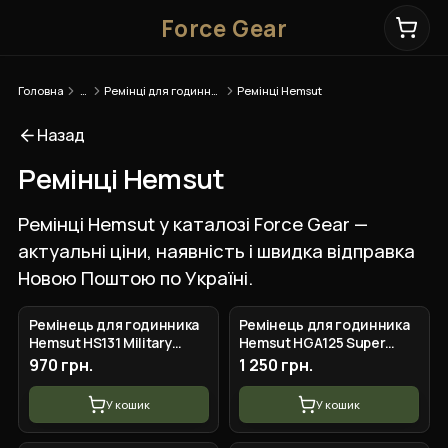
Force Gear
Головна
…
Ремінці для годинників
Ремінці Hemsut
Назад
Ремінці Hemsut
Ремінці Hemsut у каталозі Force Gear —
актуальні ціни, наявність і швидка відправка
Новою Поштою по Україні.
Ремінець для годинника
Ремінець для годинника
Hemsut HS131 Military
Hemsut HGA125 Super
nylon Velcro Camo Green
Rugged Garmin Black 22
970 грн.
1 250 грн.
20 mm
mm
У кошик
У кошик