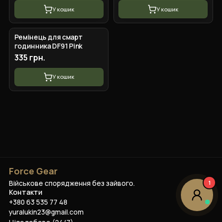
У кошик
У кошик
Ремінець для смарт
годинника DF91 Pink
335 грн.
У кошик
Force Gear
Військове спорядження без зайвого.
1
Контакти
+380 63 535 77 48
yuralukin23@gmail.com