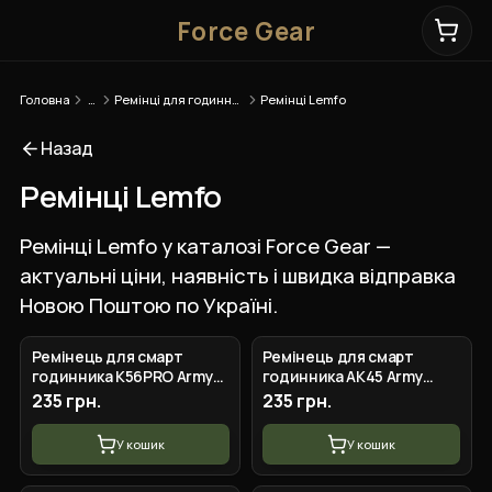
Force Gear
Головна
…
Ремінці для годинників
Ремінці Lemfo
Назад
Ремінці Lemfo
Ремінці Lemfo у каталозі Force Gear —
актуальні ціни, наявність і швидка відправка
Новою Поштою по Україні.
Ремінець для смарт
Ремінець для смарт
годинника K56PRO Army
годинника АК45 Army
Green
Green
235 грн.
235 грн.
У кошик
У кошик