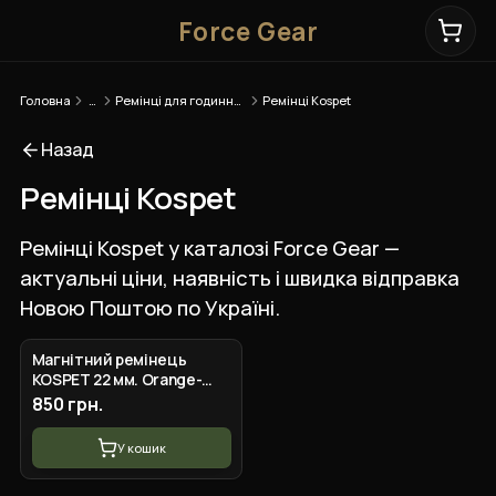
Force Gear
Головна
…
Ремінці для годинників
Ремінці Kospet
Назад
Ремінці Kospet
Ремінці Kospet у каталозі Force Gear —
актуальні ціни, наявність і швидка відправка
Новою Поштою по Україні.
Магнітний ремінець
KOSPET 22 мм. Orange-
Yellow
850 грн.
У кошик