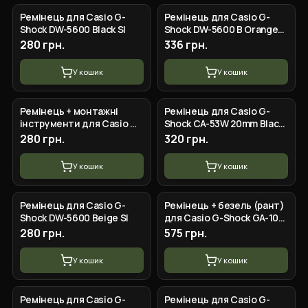
Ремінець для Casio G-
Ремінець для Casio G-
Shock DW-5600 Black SI
Shock DW-5600 B Orange
BK
280 грн.
336 грн.
У кошик
У кошик
Ремінець + монтажні
Ремінець для Casio G-
інструменти для Casio G-
Shock CA-53W 20mm Black
Shock DW-
RG
280 грн.
320 грн.
5600/5000/5030/5025/5700,
GW-5000/6900, GLS-M56
У кошик
У кошик
Ремінець для Casio G-
Ремінець + безель (рант)
Shock DW-5600 Beige SI
для Casio G-Shock GA-100
Dark Blue-Glossy SI
280 грн.
575 грн.
У кошик
У кошик
Ремінець для Casio G-
Ремінець для Casio G-