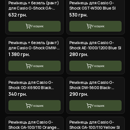
Ремінець + безель (рант)
Ремінець для Casio G-
для Casio G-Shock GA-
Shock GST-W300 Blue SI
2100 Red GD
632 грн.
530 грн.
У кошик
У кошик
Ремінець + безель (рант)
Ремінець для Casio G-
для Casio G-Shock GMW-
Shock AE-1000/1200 Blue SI
B5000 Black RG
1 380 грн.
280 грн.
У кошик
У кошик
Ремінець для Casio G-
Ремінець для Casio G-
Shock GD-X6900 Black
Shock DW-5600 Black-
Silver
Glossy SI
340 грн.
290 грн.
У кошик
У кошик
Ремінець для Casio G-
Ремінець для Casio G-
Shock GA-100/110 Orange
Shock GA-100/110 Yellow SI