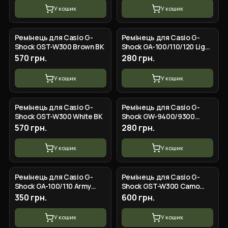
У кошик
У кошик
Ремінець для Casio G-
Ремінець для Casio G-
Shock GST-W300 Brown BK
Shock GA-100/110/120 Light
Blue-Glossy BK
570 грн.
280 грн.
У кошик
У кошик
Ремінець для Casio G-
Ремінець для Casio G-
Shock GST-W300 White BK
Shock GW-9400/9300
Black SI
570 грн.
280 грн.
У кошик
У кошик
Ремінець для Casio G-
Ремінець для Casio G-
Shock GA-100/110 Army
Shock GST-W300 Camo
Green GD
Blue SI
350 грн.
600 грн.
У кошик
У кошик