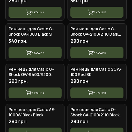
280 грн.
350 грн.
У кошик
У кошик
Ремінець для Casio G-
Ремінець для Casio G-
Shock GA-1000 Black SI
Shock GA-2100/2110 Dark
Blue SI
340 грн.
290 грн.
У кошик
У кошик
Ремінець для Casio G-
Ремінець для Casio SGW-
Shock GW-9400/9300
100 Red BK
Camo Beige SI
290 грн.
290 грн.
У кошик
У кошик
Ремінець для Casio AE-
Ремінець для Casio G-
1000W Black Black
Shock GA-2100/2110 Black
SI
280 грн.
290 грн.