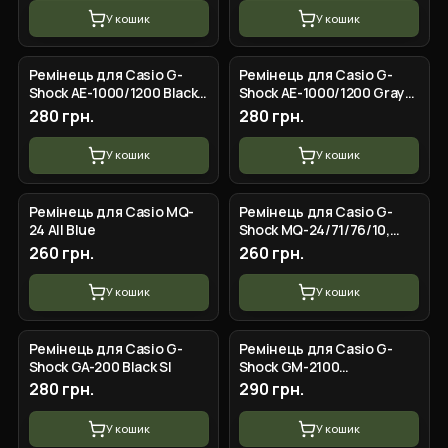
У кошик
У кошик
Ремінець для Casio G-
Ремінець для Casio G-
Shock AE-1000/1200 Black
Shock AE-1000/1200 Gray
SI
SI
280 грн.
280 грн.
У кошик
У кошик
Ремінець для Casio MQ-
Ремінець для Casio G-
24 All Blue
Shock MQ-24/71/76/10,
MW-59 All Black
260 грн.
260 грн.
У кошик
У кошик
Ремінець для Casio G-
Ремінець для Casio G-
Shock GA-200 Black SI
Shock GM-2100
GA2100/2110 Army Green
280 грн.
290 грн.
Silver
У кошик
У кошик