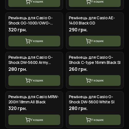
У кошик
У кошик
Ремінець для Casio G-
Ремінець для Casio AE-
Shock GG-1000/GWG-
1400 Black GD
100/GSG-100 Army Green
320 грн.
290 грн.
SI
У кошик
У кошик
Ремінець для Casio G-
Ремінець для Casio G-
Shock DW-5600 Army
Shock C-type 16mm Black SI
Green SI
280 грн.
260 грн.
У кошик
У кошик
Ремінець для Casio MRW-
Ремінець для Casio G-
200H 18mm All Black
Shock DW-5600 White SI
320 грн.
280 грн.
У кошик
У кошик