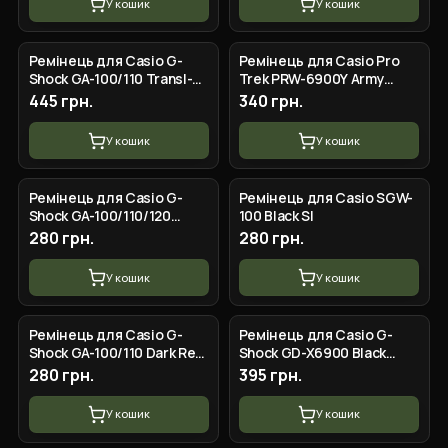
У кошик
У кошик
Ремінець для Casio G-
Ремінець для Casio Pro
Shock GA-100/110 Transl-
Trek PRW-6900Y Army
Red-Blue SI
Green SI
445 грн.
340 грн.
У кошик
У кошик
Ремінець для Casio G-
Ремінець для Casio SGW-
Shock GA-100/110/120
100 Black SI
Yellow-Glossy BK
280 грн.
280 грн.
У кошик
У кошик
Ремінець для Casio G-
Ремінець для Casio G-
Shock GA-100/110 Dark Red
Shock GD-X6900 Black
SI
Black
280 грн.
395 грн.
У кошик
У кошик