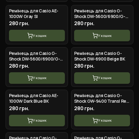
Ремінець для Casio AE-
Ремінець для Casio G-
1000W Gray SI
Shock DW-5600/6900/G-
5600/GW-M5610
280 грн.
280 грн.
Translucent Silver
У кошик
У кошик
Ремінець для Casio G-
Ремінець для Casio G-
Shock DW-5600/6900/G-
Shock DW-6900 Beige BK
5600/GW-M5610 Blue Black
280 грн.
280 грн.
У кошик
У кошик
Ремінець для Casio AE-
Ремінець для Casio G-
1000W Dark Blue BK
Shock GW-9400 Transl Red
SI
280 грн.
280 грн.
У кошик
У кошик
Ремінець для Casio G-
Ремінець для Casio G-