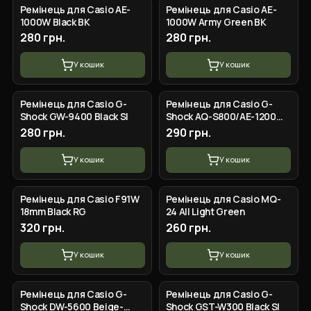
Ремінець для Casio AE-
Ремінець для Casio AE-
1000W Black BK
1000W Army Green BK
280 грн.
280 грн.
У кошик
У кошик
Ремінець для Casio G-
Ремінець для Casio G-
Shock GW-9400 Black SI
Shock AQ-S800/AE-1200
Camo Gray SL
280 грн.
290 грн.
У кошик
У кошик
Ремінець для Casio F91W
Ремінець для Casio MQ-
18mm Black RG
24 All Light Green
320 грн.
260 грн.
У кошик
У кошик
Ремінець для Casio G-
Ремінець для Casio G-
Shock DW-5600 Beige-
Shock GST-W300 Black SI