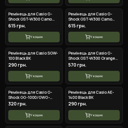
Ремінець для Casio G-
Ремінець для Casio G-
Shock GST-W300 Camo
Shock GST-W300 Camo
White BK
Orange BK
615 грн.
615 грн.
У кошик
У кошик
Ремінець для Casio SGW-
Ремінець для Casio G-
100 Black BK
Shock GST-W300 Orange
BK
290 грн.
570 грн.
У кошик
У кошик
Ремінець для Casio G-
Ремінець для Casio AE-
Shock GG-1000/GWG-
1400 Black BK
100/GSG-100 Dark Blue SI
320 грн.
290 грн.
У кошик
У кошик