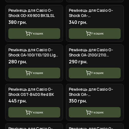
Ремінець для Casio G-
Ремінець для Casio G-
Shock GD-X6900 BKSLSL
Shock GA-
100/110/120/200/400/700/710/
380 грн.
340 грн.
GD-100/110/120, GAW-100G,
GAL-100, LX
У кошик
У кошик
Ремінець для Casio G-
Ремінець для Casio G-
Shock GA-100/110/120 Light
Shock GA-2100/2110
Blue-Glossy GD
Translucent Silver
280 грн.
290 грн.
У кошик
У кошик
Ремінець для Casio G-
Ремінець для Casio G-
Shock GST-B400 Red BK
Shock GA-
100/110/120/200/400/700/710/
445 грн.
350 грн.
GD-100/110/120, GAW-100G,
GAL-100, LX
У кошик
У кошик
Ремінець для Casio G-
Ремінець для Casio G-