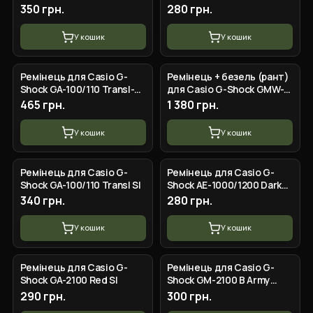
BK
350 грн.
280 грн.
У кошик
У кошик
Ремінець для Casio G-
Ремінець + безель (рант)
Shock GA-100/110 Transl-
для Casio G-Shock GMW-
Red-Blue GD
B5000 Transp RG
465 грн.
1 380 грн.
У кошик
У кошик
Ремінець для Casio G-
Ремінець для Casio G-
Shock GA-100/110 Transl SI
Shock AE-1000/1200 Dark
Blue SI
340 грн.
280 грн.
У кошик
У кошик
Ремінець для Casio G-
Ремінець для Casio G-
Shock GA-2100 Red SI
Shock GM-2100 B Army
Green BK
290 грн.
300 грн.