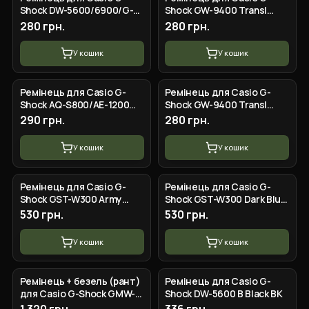
Shock DW-5600/6900/G-
Shock GW-9400 Transl
5600/GW-M5610 Red Black
Light-Blue SI
280 грн.
280 грн.
У кошик
У кошик
Ремінець для Casio G-
Ремінець для Casio G-
Shock AQ-S800/AE-1200
Shock GW-9400 Transl
Camo Orange SL
Yellow SI
290 грн.
280 грн.
У кошик
У кошик
Ремінець для Casio G-
Ремінець для Casio G-
Shock GST-W300 Army
Shock GST-W300 Dark Blue
Green SI
SI
530 грн.
530 грн.
У кошик
У кошик
Ремінець + безель (рант)
Ремінець для Casio G-
для Casio G-Shock GMW-
Shock DW-5600 B Black BK
B5000 Transp SI