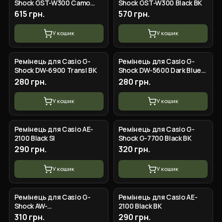
Shock GST-W300 Camo
Shock GST-W300 Black BK
Brown BK
615 грн.
570 грн.
У кошик
У кошик
Ремінець для Casio G-
Ремінець для Casio G-
Shock DW-6900 Transl BK
Shock DW-5600 Dark Blue
SI
280 грн.
280 грн.
У кошик
У кошик
Ремінець для Casio AE-
Ремінець для Casio G-
2100 Black SI
Shock G-7700 Black BK
290 грн.
320 грн.
У кошик
У кошик
Ремінець для Casio G-
Ремінець для Casio AE-
Shock AW-
2100 Black BK
282B/590/591/5230, AWG-
310 грн.
290 грн.