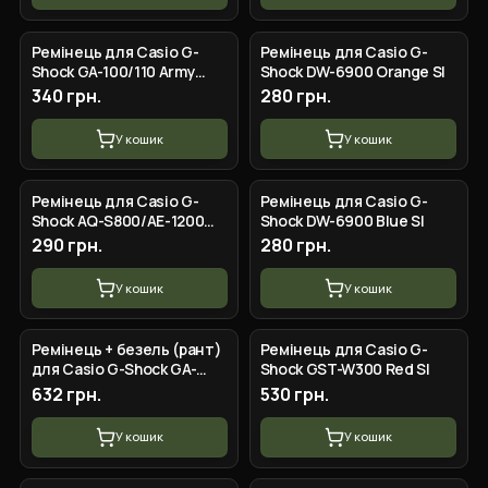
Ремінець для Casio G-
Ремінець для Casio G-
Shock GA-100/110 Army
Shock DW-6900 Orange SI
Green SI
340 грн.
280 грн.
У кошик
У кошик
Ремінець для Casio G-
Ремінець для Casio G-
Shock AQ-S800/AE-1200
Shock DW-6900 Blue SI
Camo Orange BK
290 грн.
280 грн.
У кошик
У кошик
Ремінець + безель (рант)
Ремінець для Casio G-
для Casio G-Shock GA-
Shock GST-W300 Red SI
2100 Red SI
632 грн.
530 грн.
У кошик
У кошик