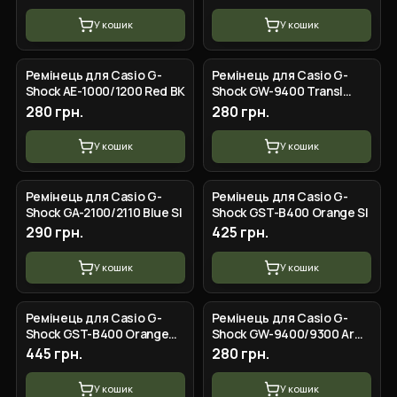
У кошик
У кошик
Ремінець для Casio G-
Ремінець для Casio G-
Shock AE-1000/1200 Red BK
Shock GW-9400 Transl
Purple SI
280 грн.
280 грн.
У кошик
У кошик
Ремінець для Casio G-
Ремінець для Casio G-
Shock GA-2100/2110 Blue SI
Shock GST-B400 Orange SI
290 грн.
425 грн.
У кошик
У кошик
Ремінець для Casio G-
Ремінець для Casio G-
Shock GST-B400 Orange
Shock GW-9400/9300 Army
GD
Green SI
445 грн.
280 грн.
У кошик
У кошик