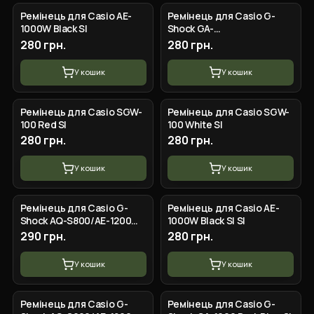
Ремінець для Casio AE-
Ремінець для Casio G-
1000W Black SI
Shock GA-
100/110/120/140/150/200/300/4
280 грн.
280 грн.
GD-100/110/120,
GAW100/GAX100, GL
У кошик
У кошик
Ремінець для Casio SGW-
Ремінець для Casio SGW-
100 Red SI
100 White SI
280 грн.
280 грн.
У кошик
У кошик
Ремінець для Casio G-
Ремінець для Casio AE-
Shock AQ-S800/AE-1200
1000W Black SI SI
Camo Black BK
290 грн.
280 грн.
У кошик
У кошик
Ремінець для Casio G-
Ремінець для Casio G-