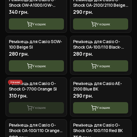
Shock GW-A1000/GW-
Shock GA-2100/2110 Beige
4000/GA-1000 Red Silver
SI
340 грн.
290 грн.
У кошик
У кошик
Ремінець для Casio SGW-
Ремінець для Casio G-
100 Beige SI
Shock GA-100/110 Black-
Glossy SI
280 грн.
280 грн.
У кошик
У кошик
Немає
Ремінець для Casio G-
Ремінець для Casio AE-
Shock G-7700 Orange SI
2100 Blue BK
310 грн.
290 грн.
У кошик
У кошик
Ремінець для Casio G-
Ремінець для Casio G-
Shock GA-100/110 Orange
Shock GA-100/110 Red BK
SI