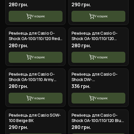
Blue SI
Camo Black SI
280 грн.
290 грн.
У кошик
У кошик
Ремінець для Casio G-
Ремінець для Casio G-
Shock GA-100/110/120 Red-
Shock GA-100/110/120
Glossy GD
Yellow-Glossy GD
280 грн.
280 грн.
У кошик
У кошик
Ремінець для Casio G-
Ремінець для Casio G-
Shock GA-100/110 Army
Shock DW-
Green SI
5600/5000/5030/5025/5700,
280 грн.
336 грн.
GW-5000/6900, GLS-
M5610, G-5600, GW-B5600,
У кошик
У кошик
G
Ремінець для Casio SGW-
Ремінець для Casio G-
100 Beige BK
Shock GA-100/110/120 Blue-
Glossy GD
290 грн.
280 грн.