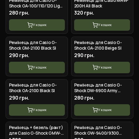
Ремінець для Casio G-
Ремінець для Casio MRW-
Shock GA-100/110/120 Light
200H All Black
Green-Glossy GD
280 грн.
320 грн.
У кошик
У кошик
Ремінець для Casio G-
Ремінець для Casio G-
Shock GM-2100 Black SI
Shock GA-2100 Beige SI
290 грн.
290 грн.
У кошик
У кошик
Ремінець для Casio G-
Ремінець для Casio G-
Shock GA-2100 Black SI
Shock DW-6900 Army
Green SI
290 грн.
280 грн.
У кошик
У кошик
Ремінець + безель (рант)
Ремінець для Casio G-
для Casio G-Shock GMW-
Shock GW-9400/9300
B5000 Transp Silver SI
Camo Orange SI