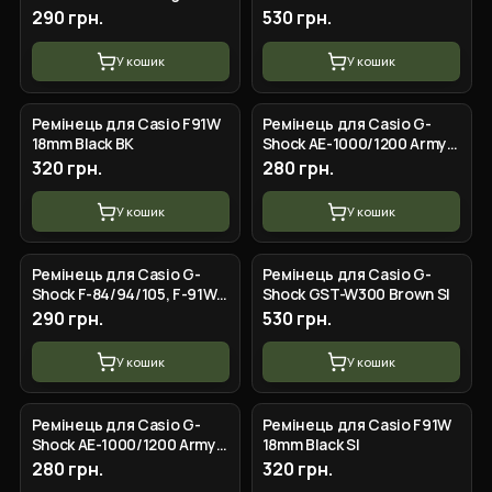
Glossy SI
290 грн.
530 грн.
У кошик
У кошик
Ремінець для Casio F91W
Ремінець для Casio G-
18mm Black BK
Shock AE-1000/1200 Army
Green SI
320 грн.
280 грн.
У кошик
У кошик
Ремінець для Casio G-
Ремінець для Casio G-
Shock F-84/94/105, F-91W,
Shock GST-W300 Brown SI
AE1300 Jelly Transparent
290 грн.
530 грн.
Silver
У кошик
У кошик
Ремінець для Casio G-
Ремінець для Casio F91W
Shock AE-1000/1200 Army
18mm Black SI
Green BK
280 грн.
320 грн.