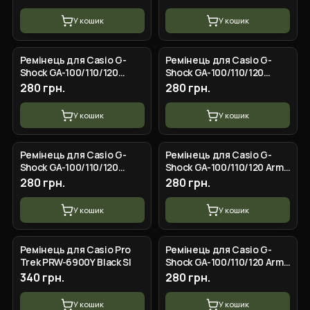
M100/M101, G-7700/7710
Dark Blue Silver
У кошик
У кошик
Ремінець для Casio G-
Ремінець для Casio G-
Shock GA-100/110/120
Shock GA-100/110/120
Black-Glossy BK
White-Glossy GD
280 грн.
280 грн.
У кошик
У кошик
Ремінець для Casio G-
Ремінець для Casio G-
Shock GA-100/110/120
Shock GA-100/110/120 Army
Black-Glossy GD
Green-Glossy BK
280 грн.
280 грн.
У кошик
У кошик
Ремінець для Casio Pro
Ремінець для Casio G-
Trek PRW-6900Y Black SI
Shock GA-100/110/120 Army
Green-Glossy GD
340 грн.
280 грн.
У кошик
У кошик