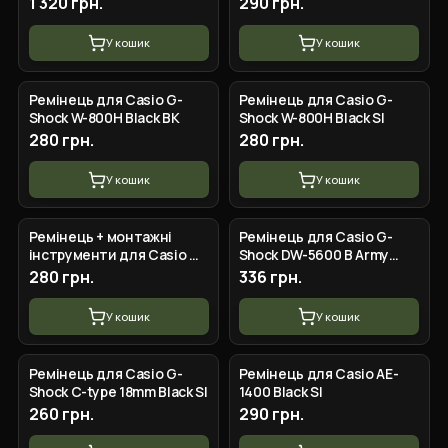
1 320 грн.
290 грн.
У кошик
У кошик
Ремінець для Casio G-
Ремінець для Casio G-
Shock W-800H Black BK
Shock W-800H Black SI
280 грн.
280 грн.
У кошик
У кошик
Ремінець + монтажні
Ремінець для Casio G-
інструменти для Casio G-
Shock DW-5600 B Army
Shock GA-
Green BK
280 грн.
336 грн.
100/110/120/140/150/200/300/400/700,
GD-100/110
У кошик
У кошик
Ремінець для Casio G-
Ремінець для Casio AE-
Shock C-type 18mm Black SI
1400 Black SI
260 грн.
290 грн.