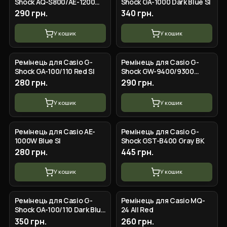
Shock AQ-S800/AE-1200
Shock GA-1000 Dark Blue SI
Camo Dark Blue SL
290 грн.
340 грн.
У кошик
У кошик
Ремінець для Casio G-
Ремінець для Casio G-
Shock GA-100/110 Red SI
Shock GW-9400/9300
Camo Blue SI
280 грн.
290 грн.
У кошик
У кошик
Ремінець для Casio AE-
Ремінець для Casio G-
1000W Blue SI
Shock GST-B400 Gray BK
280 грн.
445 грн.
У кошик
У кошик
Ремінець для Casio G-
Ремінець для Casio MQ-
Shock GA-100/110 Dark Blue
24 All Red
BK
350 грн.
260 грн.