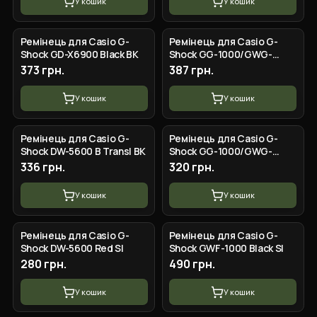
У кошик
У кошик
Ремінець для Casio G-
Ремінець для Casio G-
Shock GD-X6900 Black BK
Shock GG-1000/GWG-
100/GSG-100 Camo Beige
373 грн.
387 грн.
SI
У кошик
У кошик
Ремінець для Casio G-
Ремінець для Casio G-
Shock DW-5600 B Transl BK
Shock GG-1000/GWG-
100/GSG-100 Black SI
336 грн.
320 грн.
У кошик
У кошик
Ремінець для Casio G-
Ремінець для Casio G-
Shock DW-5600 Red SI
Shock GWF-1000 Black SI
280 грн.
490 грн.
У кошик
У кошик