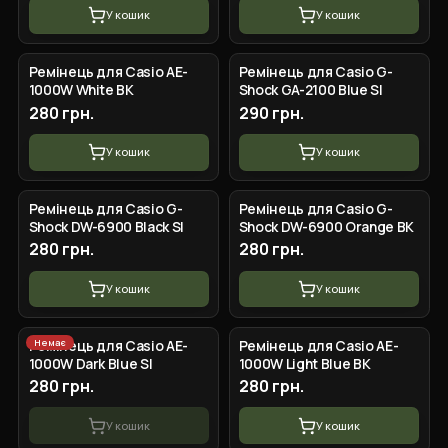
У кошик
У кошик
Ремінець для Casio AE-
Ремінець для Casio G-
1000W White BK
Shock GA-2100 Blue SI
280 грн.
290 грн.
У кошик
У кошик
Ремінець для Casio G-
Ремінець для Casio G-
Shock DW-6900 Black SI
Shock DW-6900 Orange BK
280 грн.
280 грн.
У кошик
У кошик
Немає
Ремінець для Casio AE-
Ремінець для Casio AE-
1000W Dark Blue SI
1000W Light Blue BK
280 грн.
280 грн.
У кошик
У кошик