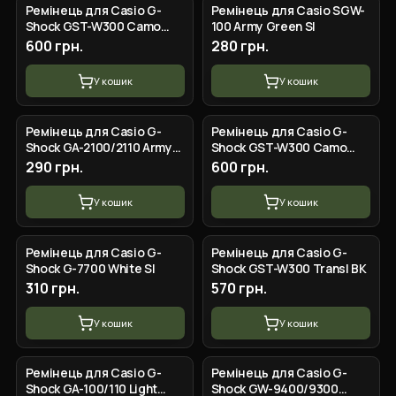
Ремінець для Casio G-
Ремінець для Casio SGW-
Shock GST-W300 Camo
100 Army Green SI
Orange SI
600 грн.
280 грн.
У кошик
У кошик
Ремінець для Casio G-
Ремінець для Casio G-
Shock GA-2100/2110 Army
Shock GST-W300 Camo
Green SI
Brown SI
290 грн.
600 грн.
У кошик
У кошик
Ремінець для Casio G-
Ремінець для Casio G-
Shock G-7700 White SI
Shock GST-W300 Transl BK
310 грн.
570 грн.
У кошик
У кошик
Ремінець для Casio G-
Ремінець для Casio G-
Shock GA-100/110 Light
Shock GW-9400/9300