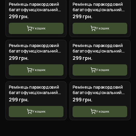
Ремінець паракордовий
Ремінець паракордовий
багатофункціональний
багатофункціональний
Khaki New
Black
299 грн.
299 грн.
У кошик
У кошик
Ремінець паракордовий
Ремінець паракордовий
багатофункціональний
багатофункціональний
Desert Camo
Camo Green
299 грн.
299 грн.
У кошик
У кошик
Ремінець паракордовий
Ремінець паракордовий
багатофункціональний
багатофункціональний
ACU
Khaki
299 грн.
299 грн.
У кошик
У кошик