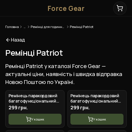
Force Gear
Головна
…
Ремінці для годинників
Ремінці Patriot
Назад
Ремінці Patriot
Ремінці Patriot у каталозі Force Gear —
актуальні ціни, наявність і швидка відправка
Новою Поштою по Україні.
Ремінець паракордовий
Ремінець паракордовий
багатофункціональний
багатофункціональний
ACU New
Army Green
299 грн.
299 грн.
У кошик
У кошик