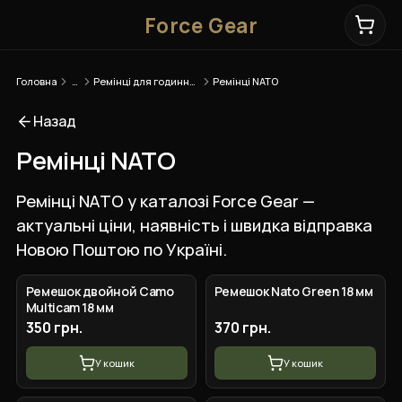
Force Gear
Головна
…
Ремінці для годинників
Ремінці NATO
Назад
Ремінці NATO
Ремінці NATO у каталозі Force Gear —
актуальні ціни, наявність і швидка відправка
Новою Поштою по Україні.
Ремешок двойной Camo
Ремешок Nato Green 18 мм
Multicam 18 мм
350 грн.
370 грн.
У кошик
У кошик