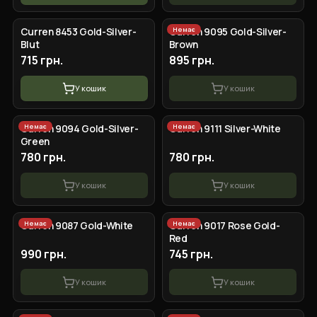
Немає
Curren 8453 Gold-Silver-
Curren 9095 Gold-Silver-
Blut
Brown
715 грн.
895 грн.
У кошик
У кошик
Немає
Немає
Сurren 9094 Gold-Silver-
Сurren 9111 Silver-White
Green
780 грн.
780 грн.
У кошик
У кошик
Немає
Немає
Curren 9087 Gold-White
Curren 9017 Rose Gold-
Red
990 грн.
745 грн.
У кошик
У кошик