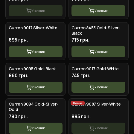
У кошик
У кошик
Curren 9017 Silver-White
Curren 8453 Gold-Silver-
Black
695 грн.
715 грн.
У кошик
У кошик
Curren 9095 Gold-Black
Curren 9017 Gold-White
860 грн.
745 грн.
У кошик
У кошик
Немає
Сurren 9094 Gold-Silver-
Curren 9087 Silver-White
Gold
780 грн.
895 грн.
У кошик
У кошик