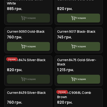
White
885 грн.
820 грн.
У кошик
У кошик
Curren 9093 Gold-Black
Curren 9017 Black- Black
760 грн.
745 грн.
У кошик
У кошик
Немає
Curren 8474 Silver-Black
Сurren 8475 Gold-Silver-
Black
820 грн.
1 215 грн.
У кошик
У кошик
Немає
Curren 8439 Silver-Black
Curren C9068L Comb
Brown
760 грн.
820 грн.