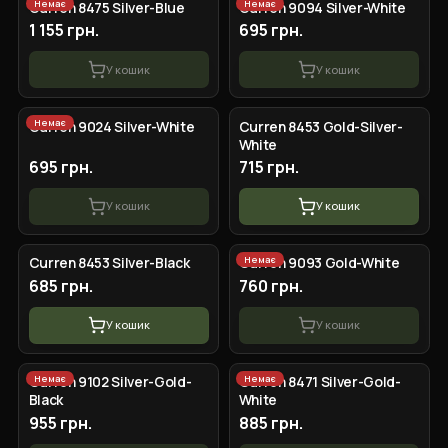
Немає
Немає
Сurren 8475 Silver-Blue
Сurren 9094 Silver-White
1 155 грн.
695 грн.
У кошик
У кошик
Немає
Curren 9024 Silver-White
Curren 8453 Gold-Silver-
White
695 грн.
715 грн.
У кошик
У кошик
Немає
Curren 8453 Silver-Black
Curren 9093 Gold-White
685 грн.
760 грн.
У кошик
У кошик
Немає
Немає
Curren 9102 Silver-Gold-
Curren 8471 Silver-Gold-
Black
White
955 грн.
885 грн.