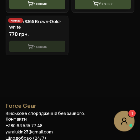
У кошик
У кошик
Немає
Curren 8365 Brown-Gold-
White
770 грн.
У кошик
Force Gear
Військове спорядження без зайвого.
1
Контакти
+380 63 535 77 48
yuralukin23@gmail.com
Цілодобово (24/7)