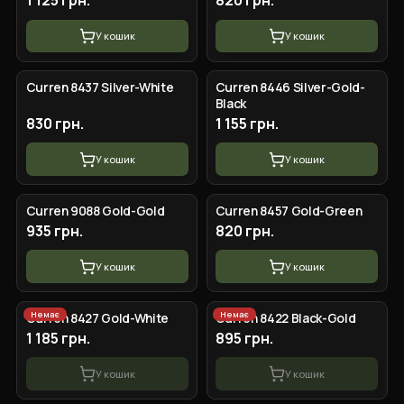
1 125 грн.
820 грн.
У кошик
У кошик
Curren 8437 Silver-White
Curren 8446 Silver-Gold-
Black
830 грн.
1 155 грн.
У кошик
У кошик
Curren 9088 Gold-Gold
Curren 8457 Gold-Green
935 грн.
820 грн.
У кошик
У кошик
Немає
Немає
Curren 8427 Gold-White
Curren 8422 Black-Gold
1 185 грн.
895 грн.
У кошик
У кошик