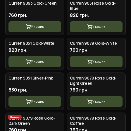
Curren 9093 Gold-Green
Сurren 9051 Rose Gold-
Blue
760 грн.
820 грн.
У кошик
У кошик
Сurren 9051 Gold-White
Сurren 9079 Gold-White
820 грн.
760 грн.
У кошик
У кошик
Curren 9051 Silver-Pink
Сurren 9079 Rose Gold-
Light Green
830 грн.
760 грн.
У кошик
У кошик
Немає
Сurren 9079 Rose Gold-
Сurren 9079 Rose Gold-
Dark Green
Coffee
760 грн.
760 грн.