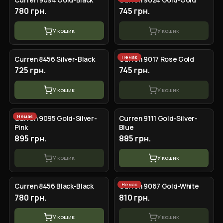
780 грн.
745 грн.
У кошик
У кошик
Немає
Сurren 8456 Silver-Black
Curren 9017 Rose Gold
725 грн.
745 грн.
У кошик
У кошик
Немає
Curren 9095 Gold-Silver-
Сurren 9111 Gold-Silver-
Pink
Blue
895 грн.
885 грн.
У кошик
У кошик
Немає
Сurren 8456 Black-Black
Curren 9067 Gold-White
780 грн.
810 грн.
У кошик
У кошик