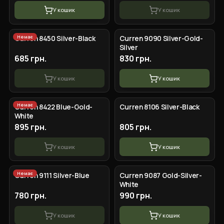
У кошик
У кошик
Немає
Curren 8450 Silver-Black
Curren 9090 Silver-Gold-
Silver
685 грн.
830 грн.
У кошик
У кошик
Немає
Curren 8422 Blue-Gold-
Curren 8106 Silver-Black
White
895 грн.
805 грн.
У кошик
У кошик
Немає
Сurren 9111 Silver-Blue
Curren 9087 Gold-Silver-
White
780 грн.
990 грн.
У кошик
У кошик