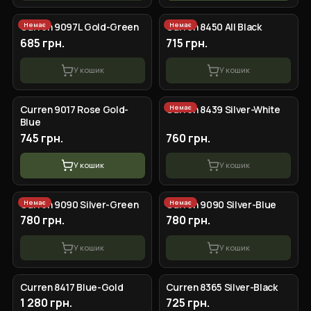
Немає
Немає
Curren 9097L Gold-Green
Curren 8450 All Black
685 грн.
715 грн.
У кошик
У кошик
Немає
Curren 9017 Rose Gold-
Curren 8439 Silver-White
Blue
745 грн.
760 грн.
У кошик
У кошик
Немає
Немає
Curren 9090 Silver-Green
Curren 9090 Silver-Blue
780 грн.
780 грн.
У кошик
У кошик
Curren 8417 Blue-Gold
Curren 8365 Silver-Black
1 280 грн.
725 грн.