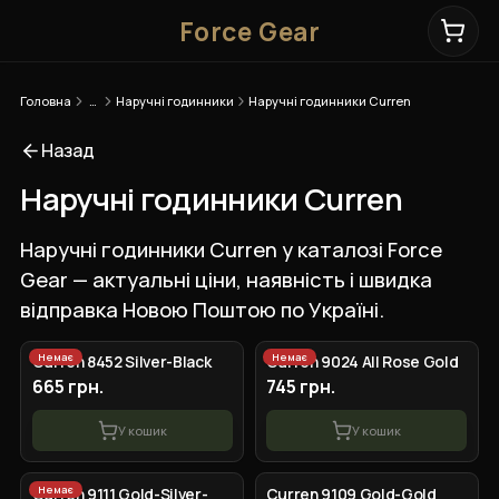
Force Gear
Головна
…
Наручні годинники
Наручні годинники Curren
Назад
Наручні годинники Curren
Наручні годинники Curren у каталозі Force
Gear — актуальні ціни, наявність і швидка
відправка Новою Поштою по Україні.
Немає
Немає
Curren 8452 Silver-Black
Curren 9024 All Rose Gold
665 грн.
745 грн.
У кошик
У кошик
Немає
Сurren 9111 Gold-Silver-
Сurren 9109 Gold-Gold