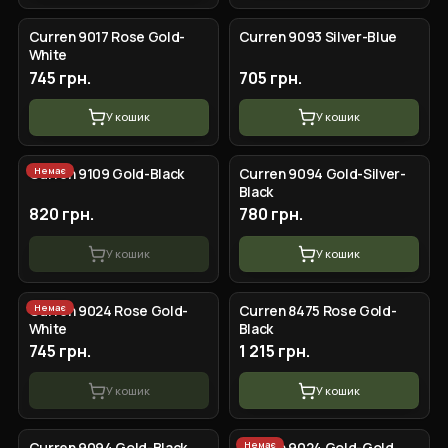
Curren 9017 Rose Gold-
Curren 9093 Silver-Blue
White
745 грн.
705 грн.
У кошик
У кошик
Немає
Сurren 9109 Gold-Black
Сurren 9094 Gold-Silver-
Black
820 грн.
780 грн.
У кошик
У кошик
Немає
Curren 9024 Rose Gold-
Сurren 8475 Rose Gold-
White
Black
745 грн.
1 215 грн.
У кошик
У кошик
Немає
Сurren 9094 Gold-Black
Curren 9024 Gold-Gold