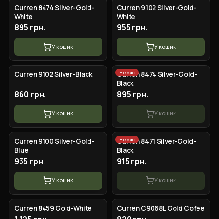
Curren 8474 Silver-Gold-
Curren 9102 Silver-Gold-
White
White
895 грн.
955 грн.
У кошик
У кошик
Немає
Curren 9102 Silver-Black
Curren 8474 Silver-Gold-
Black
860 грн.
895 грн.
У кошик
У кошик
Немає
Curren 9100 Silver-Gold-
Curren 8471 Silver-Gold-
Blue
Black
935 грн.
915 грн.
У кошик
У кошик
Curren 8459 Gold-White
Curren C9068L Gold Cofee