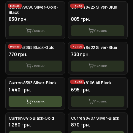
Немає
Немає
Curren 9090 Silver-Gold-
Curren 8425 Silver-Blue
Black
830 грн.
885 грн.
У кошик
У кошик
Немає
Немає
Curren 8365 Black-Gold
Curren 8422 Silver-Blue
770 грн.
730 грн.
У кошик
У кошик
Немає
Curren 8363 Silver-Black
Curren 8106 All Black
1 440 грн.
695 грн.
У кошик
У кошик
Curren 8415 Black-Gold
Curren 8407 Silver-Black
1 280 грн.
870 грн.