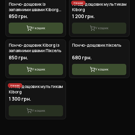
Немає
Пончо-дощовик із
Плащ-дощовик мультикам
запаяними швами Kiborg
Kiborg
Waterproof Мультикам
850 грн.
1 200 грн.
У кошик
У кошик
Пончо-дощовик Kiborg із
Пончо-дощовик піксель
запаяними швами Піксель
850 грн.
680 грн.
У кошик
У кошик
Немає
Плащ-дощовик мультикам
Kiborg
1 300 грн.
У кошик