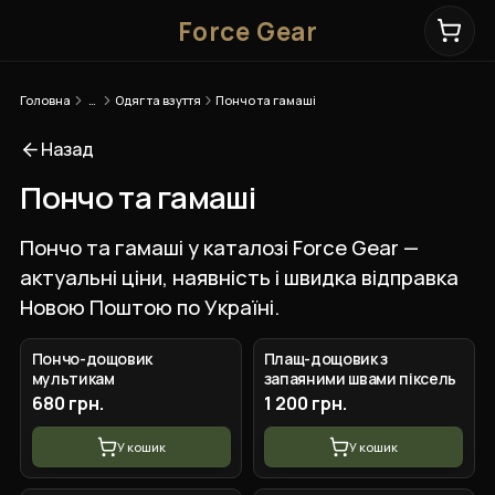
Force Gear
Головна
…
Одяг та взуття
Пончо та гамаші
Назад
Пончо та гамаші
Пончо та гамаші у каталозі Force Gear —
актуальні ціни, наявність і швидка відправка
Новою Поштою по Україні.
+
3
вар.
Пончо-дощовик
Плащ-дощовик з
мультикам
запаяними швами піксель
680 грн.
1 200 грн.
У кошик
У кошик
+
3
вар.