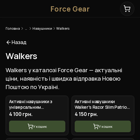
Force Gear
Головна
…
Навушники
Walkers
Назад
Walkers
Walkers у каталозі Force Gear — актуальні
ціни, наявність і швидка відправка Новою
Поштою по Україні.
Активні навушники з
Активні навушники
універсальним
Walker's Razor Slim Patriot
кріпленням Walker's Razor
Original з патчами (Сірий)
4 100 грн.
4 150 грн.
Kryptek Original
У кошик
У кошик