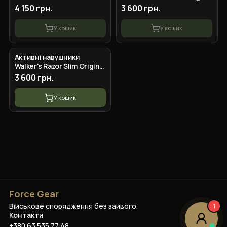
Original з патчами
(Чорний)
4 150 грн.
3 600 грн.
(Чорний)
У кошик
У кошик
Активні навушники
Walker's Razor Slim Original
(Мультикам)
3 600 грн.
У кошик
Force Gear
Військове спорядження без зайвого.
1
Контакти
+380 63 535 77 48