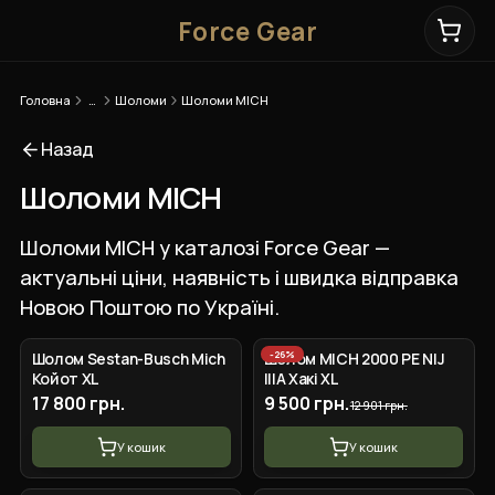
Force Gear
Головна
…
Шоломи
Шоломи MICH
Назад
Шоломи MICH
Шоломи MICH у каталозі Force Gear —
актуальні ціни, наявність і швидка відправка
Новою Поштою по Україні.
+
3
вар.
+
3
вар.
-
26
%
Шолом Sestan-Busch Mich
Шолом MICH 2000 PE NIJ
Койот XL
IIIA Хакі XL
17 800 грн.
9 500 грн.
12 901 грн.
У кошик
У кошик
+
2
вар.
+
3
вар.