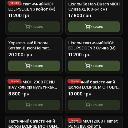
Немає
Шолом тактичний MICH
Шолом Sestan-Busch MICH
ECLIPSE GEN 3 Койот (M)
Олива XL (60-64 см)
11 200 грн.
17 800 грн.
У кошик
У кошик
+
3
вар.
+
2
вар.
Хорватський Шолом
Шолом тактичний MICH
Sestan-Busch Helmet
ECLIPSE GEN 3 Олива (M)
Койот L MID CUT
20 200 грн.
11 200 грн.
У кошик
У кошик
+
2
вар.
Немає
Немає
Шолом MICH 2000 PE NIJ
Тактичний балістичний
IIIA у кольорі мультикам
шолом ECLIPSE MICH GEN
(L) | UHMWPE (PE)
2 Койот (M)
8 800 грн.
10 000 грн.
У кошик
У кошик
+
2
вар.
Немає
Тактичний балістичний
Шолом MICH 2000 Helmet
шолом ECLIPSE MICH GEN
PE NIJ IIIA койот L