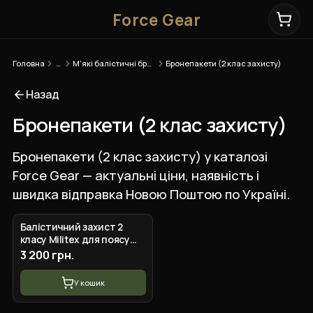
Force Gear
Головна
…
М'які балістичні бронепакети
Бронепакети (2 клас захисту)
Назад
Бронепакети (2 клас захисту)
Бронепакети (2 клас захисту) у каталозі
Force Gear — актуальні ціни, наявність і
швидка відправка Новою Поштою по Україні.
Балістичний захист 2
класу Militex для поясу
РПС R-3 — S (84,6*17,7 см)
3 200 грн.
У кошик