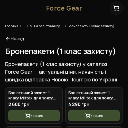
Force Gear
Головна
…
М'які балістичні бронепакети
Бронепакети (1 клас захисту)
Назад
Бронепакети (1 клас захисту)
Бронепакети (1 клас захисту) у каталозі
Force Gear — актуальні ціни, наявність і
швидка відправка Новою Поштою по Україні.
Балістичний захист 1
Балістичний захист 1
класу Militex для поясу
класу Militex для поясу
РПС R-3 — S (84,6*17,7 см)
РПС R-3 — L (102*20,6 см)
2 600 грн.
4 290 грн.
У кошик
У кошик