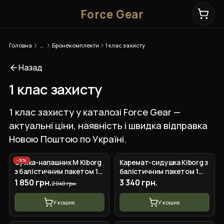
Force Gear
Головна
…
Бронекомплекти
1 клас захисту
Назад
1 клас захисту
1 клас захисту у каталозі Force Gear —
актуальні ціни, наявність і швидка відправка
Новою Поштою по Україні.
-
9
%
Сумка-напашник M Kiborg
Каремат-сидушка Kiborg з
з балістичним пакетом 1
балістичним пакетом 1
клас захисту Militex GU
клас захисту Militex 20mm
1 850 грн.
3 340 грн.
2 040 грн.
Сordura Pixel
Cordura Black Multicam
У кошик
У кошик