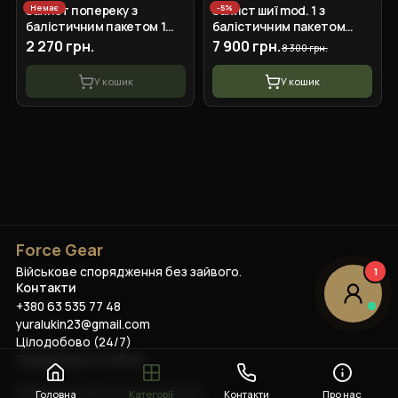
Немає
-
5
%
Захист попереку з
Захист шиї mod. 1 з
балістичним пакетом 1
балістичним пакетом
клас захисту Militex
Militex cordura USA
2 270 грн.
7 900 грн.
8 300 грн.
cordura USA Multicam
Multicam
У кошик
У кошик
Force Gear
Військове спорядження без зайвого.
1
Контакти
+380 63 535 77 48
yuralukin23@gmail.com
Цілодобово (24/7)
Повернення та обмін
©
2026
Force Gear
. Усі права захищено.
Головна
Категорії
Контакти
Про нас