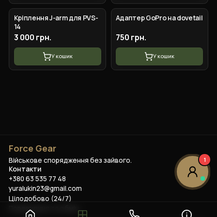
Кріплення J-arm для PVS-
Адаптер GoPro на dovetail
14
3 000 грн.
750 грн.
У кошик
У кошик
Force Gear
Військове спорядження без зайвого.
1
Контакти
+380 63 535 77 48
yuralukin23@gmail.com
Цілодобово (24/7)
Повернення та обмін