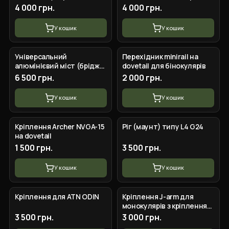
для кріплення PVS-14
4 000 грн.
4 000 грн.
У кошик
У кошик
Універсальний
Перехідник minirail на
алюмінієвий міст (брідж)
dovetail для бінокулярів
для ПНБ
6 500 грн.
2 000 грн.
У кошик
У кошик
Кріплення Archer NVGA-15
Ріг (маунт) типу L4 G24
на dovetail
1 500 грн.
3 500 грн.
У кошик
У кошик
Кріплення для ATN ODIN
Кріплення J-arm для
монокулярів з кріпленням
minirail
3 500 грн.
3 000 грн.