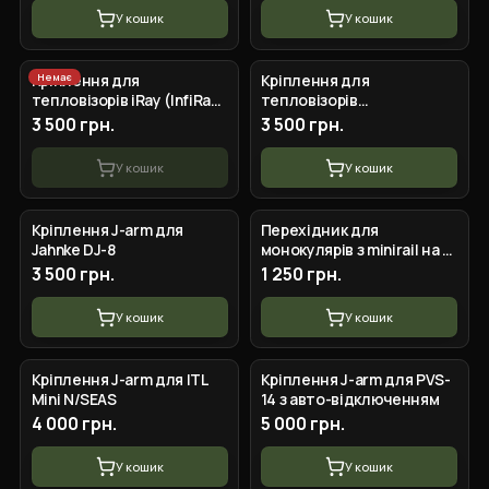
У кошик
У кошик
Немає
Кріплення для
Кріплення для
тепловізорів iRay (InfiRay)
тепловізорів
та Flir Breach
універсальне
3 500 грн.
3 500 грн.
У кошик
У кошик
Кріплення J-arm для
Перехідник для
Jahnke DJ-8
монокулярів з minirail на J-
arm PVS14
3 500 грн.
1 250 грн.
У кошик
У кошик
Кріплення J-arm для ITL
Кріплення J-arm для PVS-
Mini N/SEAS
14 з авто-відключенням
4 000 грн.
5 000 грн.
У кошик
У кошик