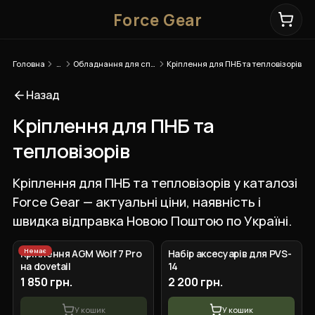
Force Gear
Головна
…
Обладнання для спостереження
Кріплення для ПНБ та тепловізорів
Назад
Кріплення для ПНБ та
тепловізорів
Кріплення для ПНБ та тепловізорів у каталозі
Force Gear — актуальні ціни, наявність і
швидка відправка Новою Поштою по Україні.
Немає
Кріплення AGM Wolf 7 Pro
Набір аксесуарів для PVS-
на dovetail
14
1 850 грн.
2 200 грн.
У кошик
У кошик