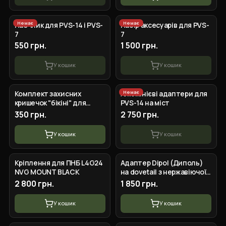
Немає
Немає
Наочник для PVS-14 і PVS-
Набір аксесуарів для PVS-
7
7
550 грн.
1 500 грн.
У кошик
У кошик
Немає
Комплект захисних
Алюмінієві адаптери для
кришечок "бікіні" для
PVS-14 на міст
бінокуляра
350 грн.
2 750 грн.
У кошик
У кошик
Кріплення для ПНБ L4G24
Адаптер Dipol (Диполь)
NVG MOUNT BLACK
на dovetail з нержавіючої
сталі
2 800 грн.
1 850 грн.
У кошик
У кошик