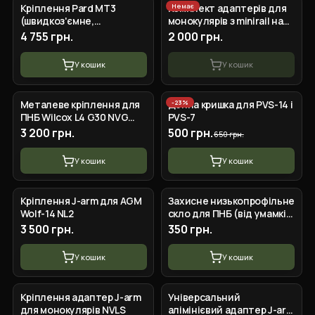
Немає
Кріплення Pard MT3
Комплект адаптерів для
(швидкоз'ємне,
монокулярів з minirail на
підходить до Pard SA,
міст
4 755 грн.
2 000 грн.
NV008, Ocelot)
У кошик
У кошик
-
23
%
Металеве кріплення для
Денна кришка для PVS-14 і
ПНБ Wilcox L4 G30 NVG
PVS-7
Mount Black
3 200 грн.
500 грн.
650 грн.
У кошик
У кошик
Кріплення J-arm для AGM
Захисне низькопрофільне
Wolf-14 NL2
скло для ПНБ (від умамків
та пилу) з різьбою 30мм
3 500 грн.
350 грн.
У кошик
У кошик
Кріплення адаптер J-arm
Універсальний
для монокулярів NVLS
алімінієвий адаптер J-arm