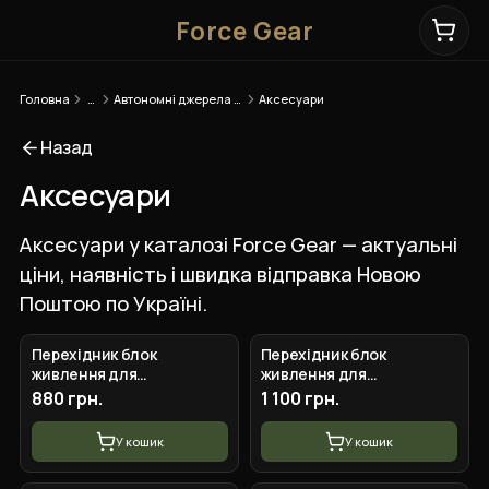
Force Gear
Головна
…
Автономні джерела живлення
Аксесуари
Назад
Аксесуари
Аксесуари у каталозі Force Gear — актуальні
ціни, наявність і швидка відправка Новою
Поштою по Україні.
Перехідник блок
Перехідник блок
живлення для
живлення для
заряджання телефона від
заряджання телефона від
880 грн.
1 100 грн.
fpv батареї 2 USB виходи
fpv батареї 4 USB виходи
Kiborg
Kiborg
У кошик
У кошик