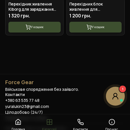
Перехідник живлення
Перехідник блок
Kiborg для заряджання
живлення для
телефона від FPV батареї
заряджання телефона від
1 320 грн.
1 200 грн.
XT60 4xUSB + Type-C PD
fpv батареї 2 USB + 1 TYPE -
C виходи Kiborg
У кошик
У кошик
Force Gear
Військове спорядження без зайвого.
1
Контакти
+380 63 535 77 48
yuralukin23@gmail.com
Цілодобово (24/7)
Повернення та обмін
©
2026
Force Gear
. Усі права захищено.
Головна
Категорії
Контакти
Про нас