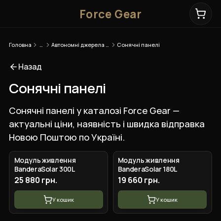
Force Gear
Головна
…
Автономні джерела живлення
Сонячні панелі
Назад
Сонячні панелі
Сонячні панелі у каталозі Force Gear —
актуальні ціни, наявність і швидка відправка
Новою Поштою по Україні.
Модуль живлення
Модуль живлення
BanderaSolar 300L
BanderaSolar 180L
25 880 грн.
19 660 грн.
У кошик
У кошик