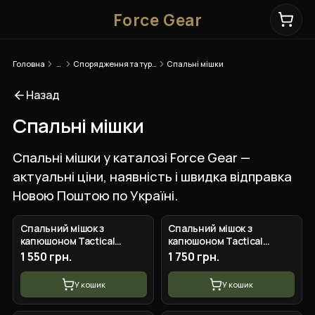
Force Gear
Головна
…
Спорядження та туризм
Спальні мішки
Назад
Спальні мішки
Спальні мішки у каталозі Force Gear —
актуальні ціни, наявність і швидка відправка
Новою Поштою по Україні.
Спальний мішок з
Спальний мішок з
капюшоном Tactical
капюшоном Tactical
Summer FS (220 90 см)
Summer FS (100 220) Хакі
1 550 грн.
1 750 грн.
мультикам
У кошик
У кошик
+
4
вар.