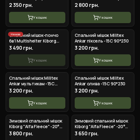
°C (0,9*2,2 м)
чорний зимовий
2 350 грн.
2 800 грн.
У кошик
У кошик
Немає
Спальний мішок-пончо
Спальний мішок Militex
6в1 Multishelter Kiborg
Ankar піксель -15С 90*230
Multicam утеплений
3 490 грн.
3 200 грн.
У кошик
У кошик
Спальний мішок Militex
Спальний мішок Militex
Ankar мультикам -15С
Ankar олива -15С 90*230
90*230
3 200 грн.
3 200 грн.
У кошик
У кошик
Зимовий спальний мішок
Зимовий спальний мішок
Kiborg "Alfa Fleece" -20°C
Kiborg "Alfa Fleece" -20°C
піксель (85x210)
олива (85x210)
3 800 грн.
3 650 грн.