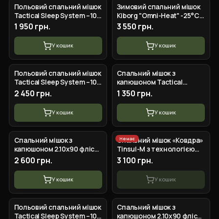
Польовий спальний мішок
Зимовий спальний мішок
Tactical Sleep System –10
Kiborg "Omni-Heat" -25°C
°C (0,73*2,2 м)
олива (85x210)
1 950 грн.
3 550 грн.
У кошик
У кошик
+
4
вар.
Польовий спальний мішок
Спальний мішок з
Tactical Sleep System –10
капюшоном Tactical
°C (1*2,2 м)
Summer FS (73 220)
2 450 грн.
1 350 грн.
Піксель
У кошик
У кошик
Немає
Спальний мішок з
Спальний мішок «Ковдра»
капюшоном 2.10х90 фліс
Tinsul-M з технологією
олива
Omni-Heat, хакі
2 600 грн.
3 100 грн.
У кошик
У кошик
+
4
вар.
Польовий спальний мішок
Спальний мішок з
Tactical Sleep System –10
капюшоном 2.10х90 фліс