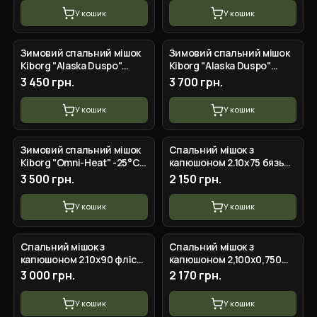
У кошик
У кошик
Зимовий спальний мішок
Зимовий спальний мішок
Kiborg "Alaska Duspo"
Kiborg "Alaska Duspo"
-20°C олива (85x210)
-20°C піксель (85x210)
3 450 грн.
3 700 грн.
У кошик
У кошик
Зимовий спальний мішок
Спальний мішок з
Kiborg "Omni-Heat" -25°C
капюшоном 2.10х75 бязь
піксель (85x210)
олива
3 500 грн.
2 150 грн.
У кошик
У кошик
Спальний мішок з
Спальний мішок з
капюшоном 2.10х90 фліс
капюшоном 2,100х0,750
олива зимовий
фліс піксель
3 000 грн.
2 170 грн.
У кошик
У кошик