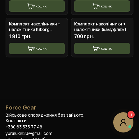
У кошик
У кошик
Комплект наколінники +
Комплект наколінники +
налокітники Kiborg
налокітники (камуфляж)
(Піксель)
1 810 грн.
700 грн.
У кошик
У кошик
Force Gear
Військове спорядження без зайвого.
1
Контакти
+380 63 535 77 48
yuralukin23@gmail.com