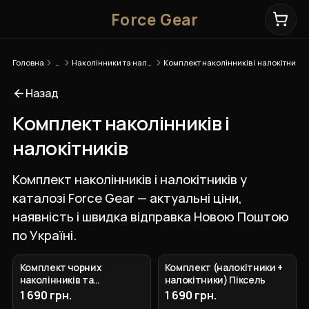
Force Gear
Головна
…
Наколінники та налокітники
Комплект наколінників і налокітників
Назад
Комплект наколінників і
налокітників
Комплект наколінників і налокітників у
каталозі Force Gear — актуальні ціни,
наявність і швидка відправка Новою Поштою
по Україні.
Комплект чорних
Комплект (налокітники +
наколінників та
налокітники) Піксель
налокітників
1 690 грн.
1 690 грн.