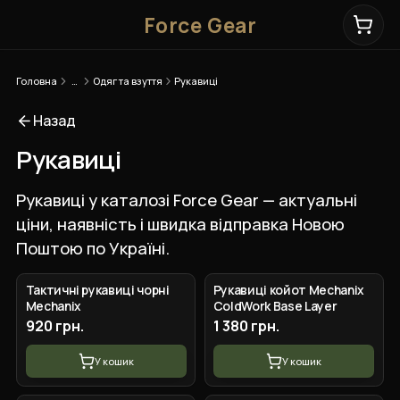
Force Gear
Головна
…
Одяг та взуття
Рукавиці
Назад
Рукавиці
Рукавиці у каталозі Force Gear — актуальні
ціни, наявність і швидка відправка Новою
Поштою по Україні.
+
3
вар.
+
3
вар.
Тактичні рукавиці чорні
Рукавиці койот Mechanix
Mechanix
ColdWork Base Layer
920 грн.
1 380 грн.
У кошик
У кошик
+
4
вар.
+
5
вар.