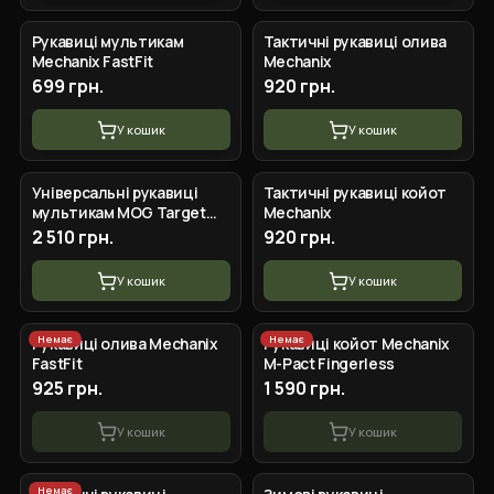
+
5
вар.
+
4
вар.
Рукавиці мультикам
Тактичні рукавиці олива
Mechanix FastFit
Mechanix
699 грн.
920 грн.
У кошик
У кошик
+
6
вар.
+
4
вар.
Універсальні рукавиці
Тактичні рукавиці койот
мультикам MOG Target
Mechanix
Light Duty XXL
2 510 грн.
920 грн.
У кошик
У кошик
+
5
вар.
+
3
вар.
Немає
Немає
Рукавиці олива Mechanix
Рукавиці койот Mechanix
FastFit
M-Pact Fingerless
925 грн.
1 590 грн.
У кошик
У кошик
+
3
вар.
+
4
вар.
Немає