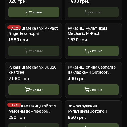
920 грн.
1 400 грн.
У кошик
У кошик
+
3
вар.
+
5
вар.
Немає
Рукавиці Mechanix M-Pact
Рукавиці мультикам
Fingerless чорні
Mechanix M-Pact
1 560 грн.
1 530 грн.
У кошик
У кошик
+
2
вар.
+
3
вар.
Рукавиці Mechanix SUB20
Рукавиці олива безпалі з
Realtree
накладками Outdoor
Tactics
2 080 грн.
390 грн.
У кошик
У кошик
+
3
вар.
Немає
Безпалі Рукавиці койот з
Зимові рукавиці
гумовим демпфером
мультикам Softshell
Mechanix
250 грн.
650 грн.