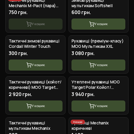
Тактичні рукавиці
Зимові рукавиці
Mechanix M-Pact (пара)
мультикам Softshell
Мультикам
750 грн.
600 грн.
У кошик
У кошик
+
6
вар.
+
4
вар.
Тактичні зимові рукавиці
Рукавиці (преміум-класу)
Cordail Winter Touch
MOG Мультикам XXL
300 грн.
3 080 грн.
У кошик
У кошик
+
5
вар.
+
5
вар.
Тактичні рукавиці (койот/
Утеплені рукавиці MOG
коричневі) MOG Target
Target Polar Койот/
High Abrasion XL
Коричневий XXL
2 920 грн.
3 940 грн.
У кошик
У кошик
+
4
вар.
+
5
вар.
Немає
Тактичні рукавиці
Рукавиці Mechanix
мультикам Mechanix
коричневі