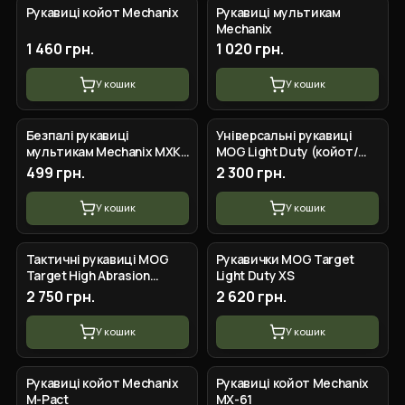
Рукавиці койот Mechanix
Рукавиці мультикам
Mechanix
1 460 грн.
1 020 грн.
У кошик
У кошик
+
4
вар.
+
6
вар.
Безпалі рукавиці
Універсальні рукавиці
мультикам Mechanix MXK-
MOG Light Duty (койот/
2
коричневий) XXXL
499 грн.
2 300 грн.
У кошик
У кошик
+
4
вар.
+
5
вар.
Тактичні рукавиці MOG
Рукавички MOG Target
Target High Abrasion
Light Duty XS
Мультикам XXL
2 750 грн.
2 620 грн.
У кошик
У кошик
+
5
вар.
+
4
вар.
Рукавиці койот Mechanix
Рукавиці койот Mechanix
M-Pact
MX-61