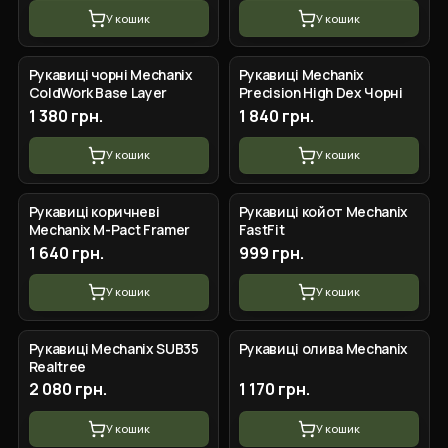
У кошик
У кошик
+
5
вар.
+
4
вар.
Рукавиці чорні Mechanix
Рукавиці Mechanix
ColdWork Base Layer
Precision High Dex Чорні
1 380 грн.
1 840 грн.
У кошик
У кошик
+
4
вар.
+
4
вар.
Рукавиці коричневі
Рукавиці койот Mechanix
Mechanix M-Pact Framer
FastFit
1 640 грн.
999 грн.
У кошик
У кошик
+
5
вар.
+
4
вар.
Рукавиці Mechanix SUB35
Рукавиці олива Mechanix
Realtree
2 080 грн.
1 170 грн.
У кошик
У кошик