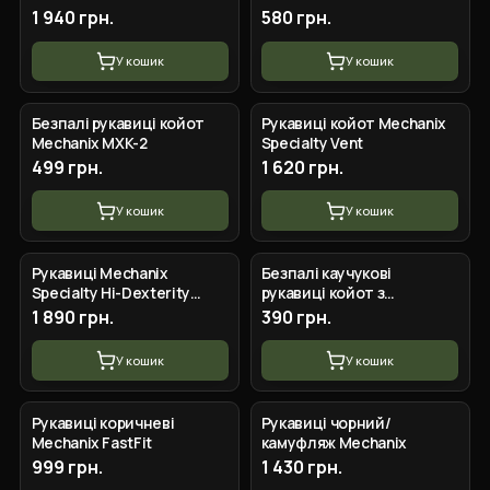
1 940 грн.
580 грн.
У кошик
У кошик
+
3
вар.
+
5
вар.
Безпалі рукавиці койот
Рукавиці койот Mechanix
Mechanix MXK-2
Specialty Vent
499 грн.
1 620 грн.
У кошик
У кошик
+
5
вар.
+
2
вар.
Рукавиці Mechanix
Безпалі каучукові
Specialty Hi-Dexterity
рукавиці койот з
койот
кісточками Outdoor
1 890 грн.
390 грн.
Tactics
У кошик
У кошик
+
5
вар.
+
5
вар.
Рукавиці коричневі
Рукавиці чорний/
Mechanix FastFit
камуфляж Mechanix
999 грн.
1 430 грн.