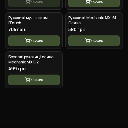
У кошик
У кошик
+
4
вар.
+
4
вар.
Рукавиці мультикам
Рукавиці Mechanix MX-61
iTouch
Олива
705 грн.
580 грн.
У кошик
У кошик
+
3
вар.
Безпалі рукавиці олива
Mechanix MXK-2
499 грн.
У кошик