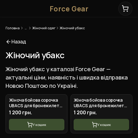
Force Gear
Головна
…
Жіночий одяг
Жіночий убакс
Назад
Жіночий убакс
Жіночий убакс у каталозі Force Gear —
актуальні ціни, наявність і швидка відправка
Новою Поштою по Україні.
+
5
вар.
+
5
вар.
Жіноча бойова сорочка
Жіноча бойова сорочка
UBACS для бронежилета
UBACS для бронежилета
Мультикам/Койот
Піксель/Хакі
1 200 грн.
1 200 грн.
У кошик
У кошик