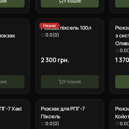
шик
У кошик
Немає
Рюкзак піксель 100л
Рюкза
рюкзак
0.0
(
0
)
з си
Олив
Украї
0.0
(
2 300 грн.
1 370
шик
У кошик
ПГ-7 Хакі
Рюкзак для РПГ-7
Рюкза
Піксель
Койо
0.0
(
0
)
0.0
(