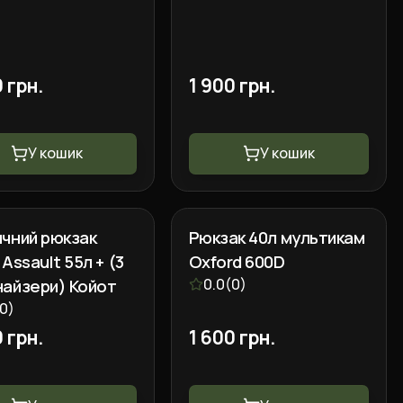
0 грн.
1 900 грн.
У кошик
У кошик
ичний рюкзак
Рюкзак 40л мультикам
 Assault 55л + (3
Oxford 600D
найзери) Койот
0.0
(
0
)
0
)
0 грн.
1 600 грн.