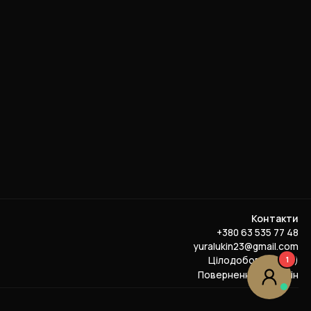
Контакти
+380 63 535 77 48
yuralukin23@gmail.com
Цілодобово (24/7)
1
Повернення та обмін