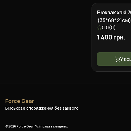
Рюкзак хакі 
(35*68*21см
0.0
(
0
)
1 400 грн.
У ко
Force Gear
Військове спорядження без зайвого.
©
2026
Force Gear
. Усі права захищено.