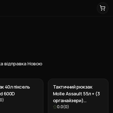
дка відправка Новою
к 40л піксель
Тактичний рюкзак
rd 600D
Molle Assault 55л + (3
0
)
органайзери)
Мультикам
0.0
(
0
)