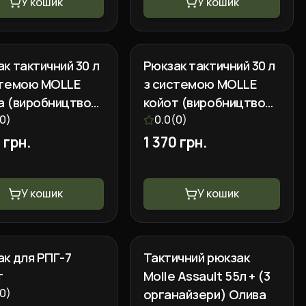
У кошик
У кошик
к тактичний 30 л
Рюкзак тактичний 30 л
стемою MOLLE
з системою MOLLE
а (виробництво
койот (виробництво
на)
0
)
Україна)
0.0
(
0
)
 грн.
1 370 грн.
У кошик
У кошик
к для РПГ-7
Тактичний рюкзак
т
Molle Assault 55л + (3
0
)
органайзери) Олива