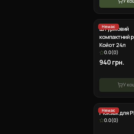
У ко
Немає
Штурмовий
компактний 
Койот 24л
0.0
(
0
)
940 грн.
У ко
Немає
Рюкзак для Р
0.0
(
0
)