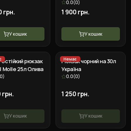
0.0
(
0
)
0 грн.
1 900 грн.
У кошик
У кошик
є
Немає
гостійкий рюкзак
Рюкзак чорний на 30л
l Molle 25л Олива
Україна
0
)
0.0
(
0
)
 грн.
1 250 грн.
У кошик
У кошик