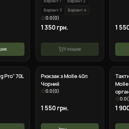
Варіант 1
Варіант 2
Варіант 3
Варіант 4
0.0
(
0
)
1 350 грн.
1 55
шик
У кошик
g Pro” 70L
Рюкзак з Molle 40л
Такт
Чорний
Molle
)
0.0
(
0
)
орга
0.0
(
1 550 грн.
1 90