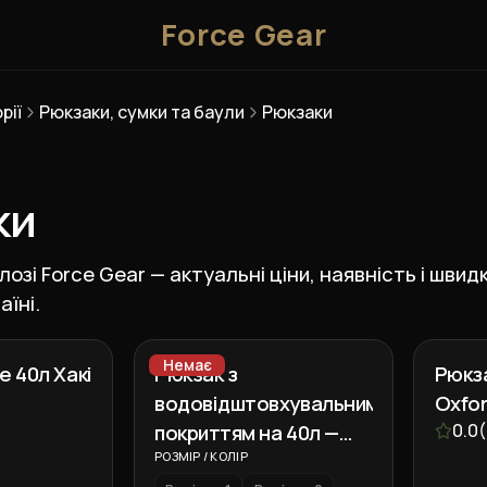
Force Gear
рії
Рюкзаки, сумки та баули
Рюкзаки
ки
лозі Force Gear — актуальні ціни, наявність і шви
їні.
Немає
e 40л Хакі
Рюкзак з
Рюкза
водовідштовхувальним
Oxfo
покриттям на 40л —
0.0
(
Чорний
РОЗМІР / КОЛІР