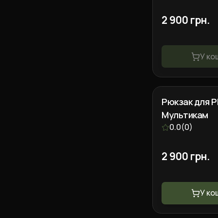
2 900 грн.
У ко
Рюкзак для Р
Мультикам
0.0
(
0
)
2 900 грн.
У ко