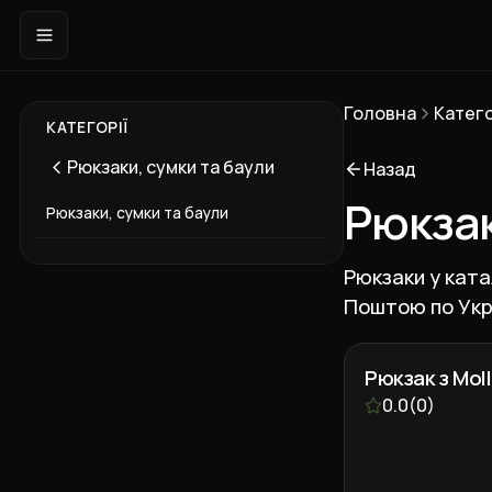
Головна
Катего
КАТЕГОРІЇ
Рюкзаки, сумки та баули
Назад
Рюкза
Рюкзаки, сумки та баули
Рюкзаки у ката
Поштою по Укра
Рюкзак з Moll
0.0
(
0
)