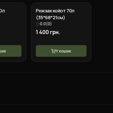
70л
Рюкзак койот 70л
)
(35*68*21см)
0.0
(
0
)
1 400 грн.
шик
У кошик