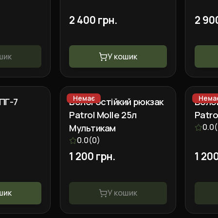
2 400 грн.
2 90
шик
У кошик
Немає
Нема
ПГ-7
Вологостійкий рюкзак
Воло
Patrol Molle 25л
Patro
Мультикам
0.0
(
0.0
(
0
)
1 200 грн.
1 200
шик
У кошик