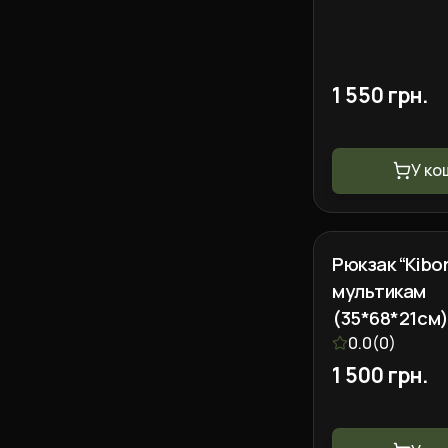
1 550 грн.
У ко
Рюкзак “Kibor
мультикам
(35*68*21см
0.0
(
0
)
1 500 грн.