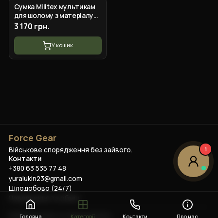
Сумка Militex мультикам
для шолому з матеріалу
Cordura original USA
3 170 грн.
У кошик
Force Gear
Військове спорядження без зайвого.
1
Контакти
+380 63 535 77 48
yuralukin23@gmail.com
Цілодобово (24/7)
Повернення та обмін
©
2026
Force Gear
. Усі права захищено.
Головна
Категорії
Контакти
Про нас