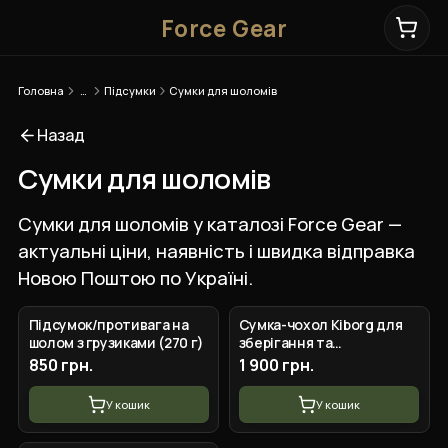
Force Gear
Головна
…
Підсумки
Сумки для шоломів
Назад
Сумки для шоломів
Сумки для шоломів у каталозі Force Gear —
актуальні ціни, наявність і швидка відправка
Новою Поштою по Україні.
+
3
вар.
Підсумок/противага на
Сумка-чохол Kiborg для
шолом з грузиками (270 г)
зберігання та
перенесення шолому
850 грн.
1 900 грн.
Піксель
У кошик
У кошик