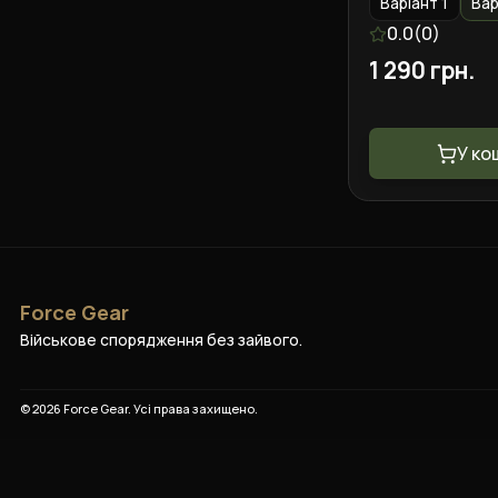
Варіант 1
Вар
0.0
(
0
)
1 290 грн.
У ко
Force Gear
Військове спорядження без зайвого.
©
2026
Force Gear
. Усі права захищено.