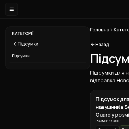
Головна
Катего
КАТЕГОРІЇ
Підсумки
Назад
Підсум
Підсумки
Підсумки для н
відправка Ново
Підсумок дл
навушників 
Guard у розмі
Піксель
РОЗМІР / КОЛІР