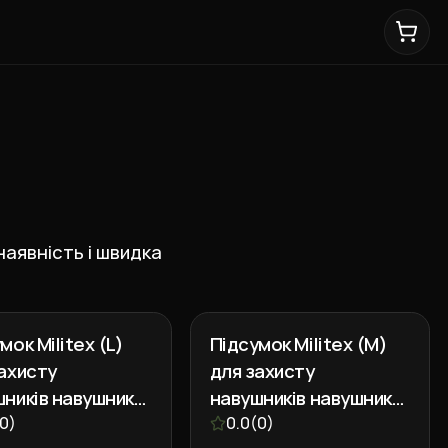
наявність і швидка
мок Militex (L)
Підсумок Militex (M)
ахисту
для захисту
ників навушники
навушників навушники
ra original USA
0
)
Cordura original USA
0.0
(
0
)