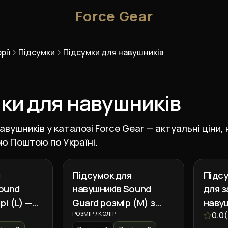
Force Gear
рії
Підсумки
Підсумки для навушників
ки для навушників
авушників у каталозі Force Gear — актуальні ціни, 
ю Поштою по Україні.
я
Підсумок для
Підсу
Sound
навушників Sound
для з
рі (L) —
Guard розмір (M) з
навуш
захистом від вологи —
РОЗМІР / КОЛІР
Cordu
0.0
(