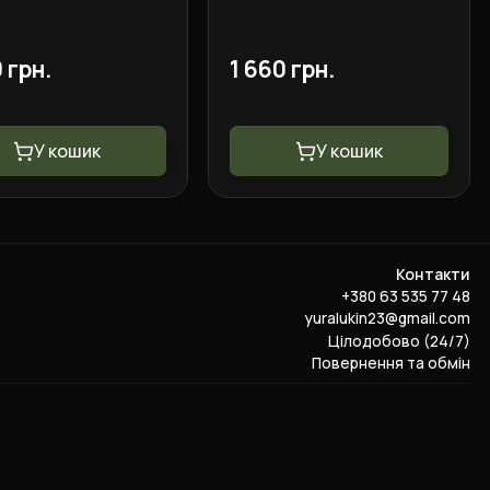
тикам
Мультикам
 грн.
1 660 грн.
У кошик
У кошик
Контакти
+380 63 535 77 48
yuralukin23@gmail.com
Цілодобово (24/7)
Повернення та обмін