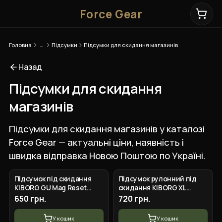
Force Gear
Головна
…
Підсумки
Підсумки для скидання магазинів
Назад
Підсумки для скидання
магазинів
Підсумки для скидання магазинів у каталозі
Force Gear — актуальні ціни, наявність і
швидка відправка Новою Поштою по Україні.
Підсумок під скидання
Підсумок рулонний під
KIBORG GU Mag Reset
скидання KIBORG XL
Pouch Піксель
Чорний
650 грн.
720 грн.
У кошик
У кошик