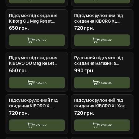
Підсумок під скидання
Підсумок рулонний під
Kiborg GU Mag Reset
скидання KIBORG XL
Pouch Чорний мультикам
Мультикам
650 грн.
720 грн.
У кошик
У кошик
Підсумок під скидання
Рулонний підсумок під
KIBORG GU Mag Reset
скидання магазинів
Pouch Мультикам
(35х25) Militex Cordura
650 грн.
990 грн.
original USA Мультикам
У кошик
У кошик
Підсумок рулонний під
Підсумок рулонний під
скидання KIBORG XL
скидання KIBORG XL Хакі
Койот
720 грн.
720 грн.
У кошик
У кошик