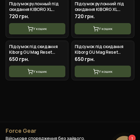
Підсумок рулонный під
Підсумок рулонний під
скидання KIBORG XL
скидання KIBORG XL
Чорний мультикам
Піксель
720 грн.
720 грн.
У кошик
У кошик
Підсумок під скидання
Підсумок під скидання
Kiborg GU Mag Reset
Kiborg GU Mag Reset
Pouch Койот
Pouch Хакі
650 грн.
650 грн.
У кошик
У кошик
Force Gear
Військове спорядження без зайвого.
1