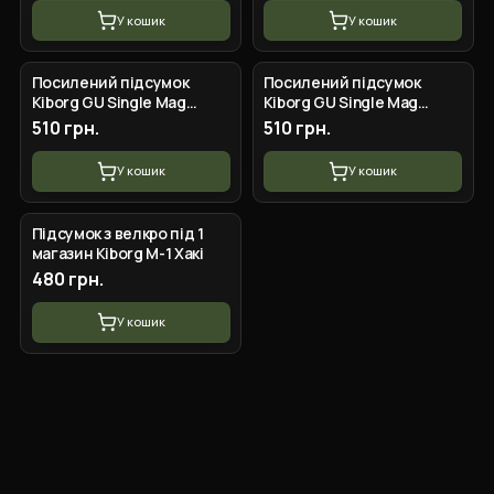
У кошик
У кошик
Посилений підсумок
Посилений підсумок
Kiborg GU Single Mag
Kiborg GU Single Mag
Pouch Хакі
Pouch Койот
510 грн.
510 грн.
У кошик
У кошик
Підсумок з велкро під 1
магазин Kiborg M-1 Хакі
480 грн.
У кошик