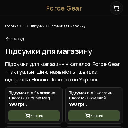
Force Gear
Головна
…
Підсумки
Підсумки для магазину
Назад
Підсумки для магазину
Підсумки для магазину у каталозі Force Gear
— актуальні ціни, наявність і швидка
відправка Новою Поштою по Україні.
Підсумок під 2 магазина
Підсумок під 1 магазин
Kiborg GU Double Mag
Kiborg M-1 Рожевий
Pouch Чорний мультикам
490 грн.
490 грн.
У кошик
У кошик