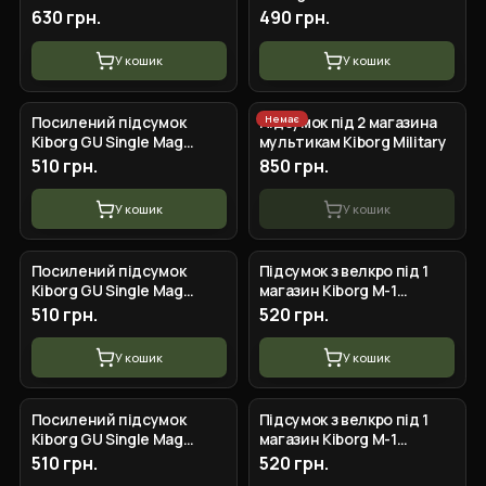
(Мультикам)
630 грн.
490 грн.
У кошик
У кошик
Немає
Посилений підсумок
Підсумок під 2 магазина
Kiborg GU Single Mag
мультикам Kiborg Military
Pouch Мультикам
510 грн.
850 грн.
У кошик
У кошик
Посилений підсумок
Підсумок з велкро під 1
Kiborg GU Single Mag
магазин Kiborg M-1
Pouch Піксель
Піксель
510 грн.
520 грн.
У кошик
У кошик
Посилений підсумок
Підсумок з велкро під 1
Kiborg GU Single Mag
магазин Kiborg M-1
Pouch Чорний мультикам
Мультикам
510 грн.
520 грн.