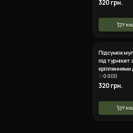
320 грн.
У ко
Підсумок му
під турнікет 
кріпленнями 
ножиць та м
0.0
(
0
)
320 грн.
У ко