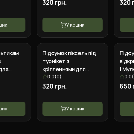
320 грн.
320 
шик
У кошик
льтикам
Підсумок піксель під
Підсу
з
турнікет з
відкр
для
кріпленнями для
| Мул
аркера
ножиць та маркера
0.0
(
0
)
кріпл
0.0
(
ножиц
320 грн.
650 
шик
У кошик