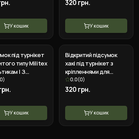
грн.
320 грн.
У кошик
У кошик
мок під турнікет
Відкритий підсумок
итого типу Militex
хакі під турнікет з
ьтикам | З
кріпленнями для
еннями для
0
)
ножиць та маркера
0.0
(
0
)
ь і маркера
грн.
320 грн.
У кошик
У кошик