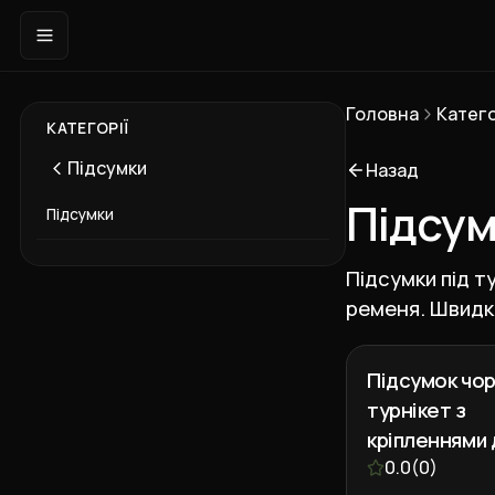
Головна
Катего
КАТЕГОРІЇ
Підсумки
Назад
Підсум
Підсумки
Підсумки під т
ременя. Швидки
Підсумок чор
турнікет з
кріпленнями 
ножиць та м
0.0
(
0
)