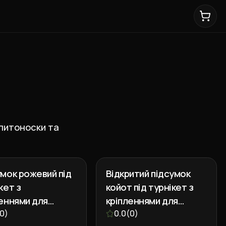
плитоноски та
мок рожевий під
Відкритий підсумок
кет з
койот під турнікет з
еннями для
кріпленнями для
ць та маркера
0
)
ножиць та маркера
0.0
(
0
)