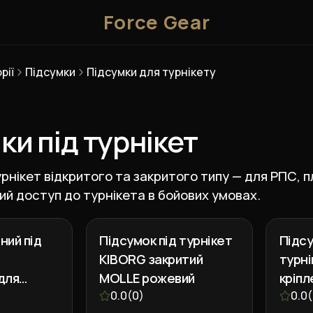
Force Gear
рії
Підсумки
Підсумки для турнікету
ки під турнікет
урнікет відкритого та закритого типу — для РПС, 
й доступ до турнікета в бойових умовах.
ний під
Підсумок під турнікет
Підсу
KIBORG закритий
турні
для
MOLLE рожевий
кріпл
аркера
0.0
(
0
)
ножи
0.0
(