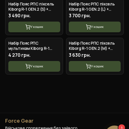
Набір Пояс РПС піксель
Набір Пояс РПС піксель
Kiborg R-1 GEN.2 (S) +
Kiborg R-1 GEN.2 (L) +
підсумки
підсумки
3 490 грн.
3 700 грн.
У кошик
У кошик
Набір Пояс РПС
Набір Пояс РПС піксель
мультикам Kiborg R-1
Kiborg R-1 GEN.2 (M) +
GEN.2 (M) + підсумки
підсумки
4 270 грн.
3 630 грн.
У кошик
У кошик
Force Gear
Військове спорядження без зайвого.
1