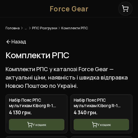
Force Gear
Головна
…
РПС Розгрузки
Комплекти РПС
Назад
Комплекти РПС
Комплекти РПС у каталозі Force Gear —
актуальні ціни, наявність і швидка відправка
Новою Поштою по Україні.
Набір Пояс РПС
Набір Пояс РПС
мультикам Kiborg R-1
мультикам Kiborg R-1
GEN.2 (S) + підсумки
GEN.2 (L) + підсумки
4 130 грн.
4 340 грн.
У кошик
У кошик