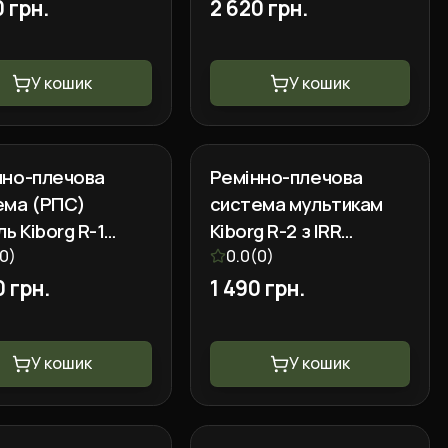
0 грн.
2 620 грн.
У кошик
У кошик
нно-плечова
Ремінно-плечова
ема (РПС)
система мультикам
ль Kiborg R-1
Kiborg R-2 з IRR
 (S)
0
)
покриттям
0.0
(
0
)
0 грн.
1 490 грн.
У кошик
У кошик