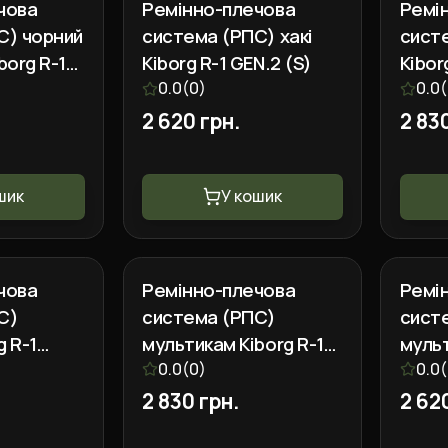
чова
Ремінно-плечова
Ремі
С) чорний
система (РПС) хакі
систе
borg R-1
Kiborg R-1 GEN.2 (S)
Kibor
0.0
(
0
)
0.0
(
2 620 грн.
2 83
шик
У кошик
чова
Ремінно-плечова
Ремі
С)
система (РПС)
сист
g R-1
мультикам Kiborg R-1
мульт
GEN.2 (L)
0.0
(
0
)
GEN.2
0.0
(
2 830 грн.
2 62