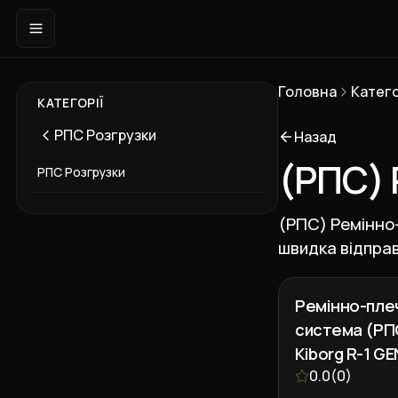
Головна
Катего
КАТЕГОРІЇ
РПС Розгрузки
Назад
(РПС) 
РПС Розгрузки
(РПС) Ремінно-
швидка відпра
Ремінно-пле
система (РПС
Kiborg R-1 GE
0.0
(
0
)