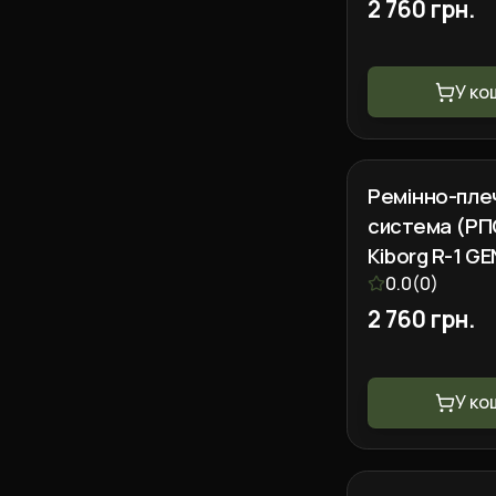
2 760 грн.
У ко
Ремінно-пле
система (РП
Kiborg R-1 GE
0.0
(
0
)
2 760 грн.
У ко