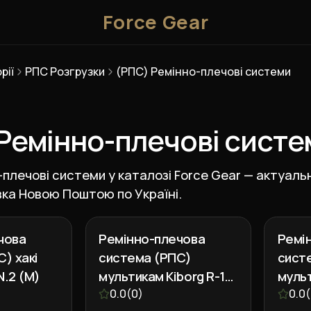
Force Gear
рії
РПС Розгрузки
(РПС) Ремінно-плечові системи
Ремінно-плечові систе
плечові системи у каталозі Force Gear — актуальні
вка Новою Поштою по Україні.
чова
Ремінно-плечова
Ремі
) хакі
система (РПС)
сист
N.2 (M)
мультикам Kiborg R-1
мульт
GEN.2 (M)
0.0
(
0
)
GEN.2
0.0
(