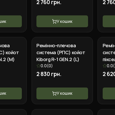
2 760 грн.
2 76
шик
У кошик
чова
Ремінно-плечова
Ремі
С) койот
система (РПС) койот
сист
N.2 (M)
Kiborg R-1 GEN.2 (L)
піксе
0.0
(
0
)
GEN.2
0.0
(
2 830 грн.
2 62
шик
У кошик