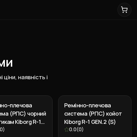
ми
 ціни, наявність і
нно-плечова
Ремінно-плечова
ема (РПС) чорний
система (РПС) койот
икам Kiborg R-1
Kiborg R-1 GEN.2 (S)
 (M)
0
)
0.0
(
0
)