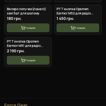
Велкро липучки(панелі)
PTT кнопка Opsmen
хакі 5шт для шолому
Earmor M52 для радіо
станції Kenwood і Baofeng
180 грн.
1 450 грн.
У кошик
У кошик
PTT кнопка Opsmen
Earmor M51 для радіо
станції Motorola DP series
2 190 грн.
У кошик
Force Gear