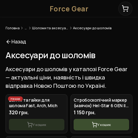
Force Gear
Головна
…
Шоломи та аксесуари
Аксесуари до шоломів
Назад
Аксесуари до шоломів
Аксесуари до шоломів у каталозі Force Gear
— актуальні ціни, наявність і швидка
відправка Новою Поштою по Україні.
Немає
Болти та гайки для
Стробоскопічний маркер
шолома Fast, Arch, Mich
(маячок) Hel-Star 6 GEN III
(R) для шолому Червоний
320 грн.
1 150 грн.
У кошик
У кошик