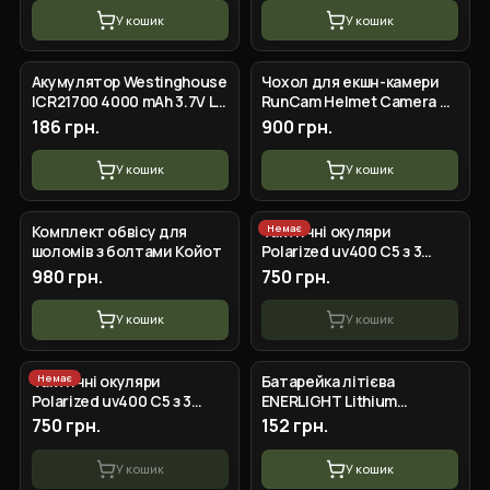
У кошик
У кошик
Акумулятор Westinghouse
Чохол для екшн-камери
ICR21700 4000 mAh 3.7V Li-
RunCam Helmet Camera 4K
ion без плати захисту Flat
(2 шт у комплекті,
186 грн.
900 грн.
Top
камуфляж)
У кошик
У кошик
Немає
Комплект обвісу для
Тактичні окуляри
шоломів з болтами Койот
Polarized uv400 C5 з 3
лінзами та Хакі оправа
980 грн.
750 грн.
У кошик
У кошик
Немає
Тактичні окуляри
Батарейка літієва
Polarized uv400 C5 з 3
ENERLIGHT Lithium
лінзами та Койот оправа
ndustrial CR123A, 3V, bli 1
750 грн.
152 грн.
У кошик
У кошик