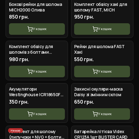
Бокові рейки для шолома
Комплект обвісу хакі для
MICH2000 Олива
шолому FAST, MICH
850 грн.
950 грн.
У кошик
У кошик
Комплект обвісу для
Рейки для шолома FAST
шоломів з болтами
Хакі
Чорний
980 грн.
550 грн.
У кошик
У кошик
Акумулятори
Захисні окуляри-маска
Westinghouse ICR18650F
Daisy зі змінним склом
2500 mAh 3.7V Li-ion набір
350 грн.
650 грн.
2 шт у пластиковому боксі
18650
У кошик
У кошик
Немає
Комплект для шолому
Батарейка літієва Videx
(липучоки + NVG + болти
CR123A 1шт BLISTER CARD