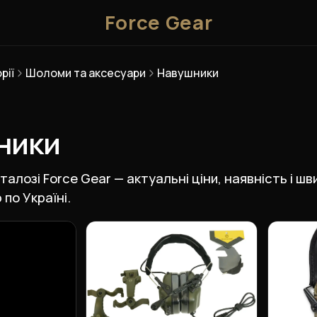
Force Gear
рії
Шоломи та аксесуари
Навушники
ники
талозі Force Gear — актуальні ціни, наявність і ш
по Україні.