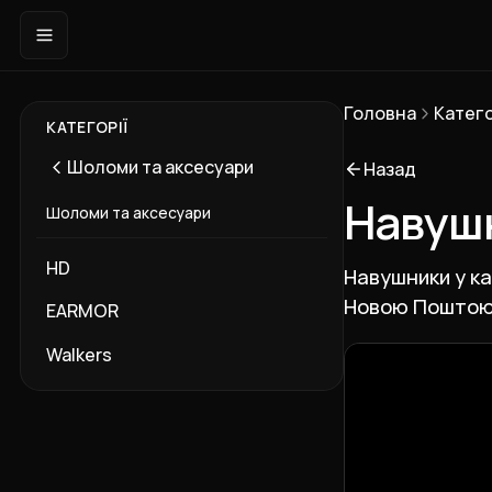
Головна
Катего
КАТЕГОРІЇ
Шоломи та аксесуари
Назад
Навуш
Шоломи та аксесуари
HD
Навушники у ка
Новою Поштою 
EARMOR
Підкатегорії
Walkers