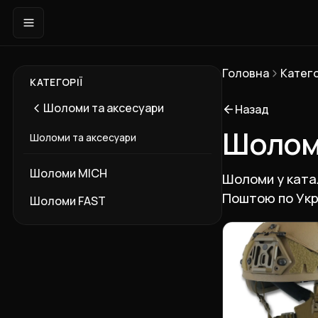
Головна
Катего
КАТЕГОРІЇ
Шоломи та аксесуари
Назад
Шоло
Шоломи та аксесуари
Шоломи MICH
Шоломи у катал
Поштою по Укра
Шоломи FAST
Підкатегорії