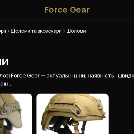
Force Gear
рії
Шоломи та аксесуари
Шоломи
ми
озі Force Gear — актуальні ціни, наявність і шви
їні.