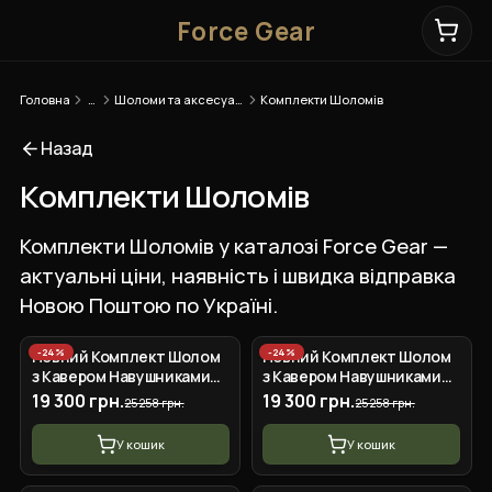
Force Gear
Головна
…
Шоломи та аксесуари
Комплекти Шоломів
Назад
Комплекти Шоломів
Комплекти Шоломів у каталозі Force Gear —
актуальні ціни, наявність і швидка відправка
Новою Поштою по Україні.
-
24
%
-
24
%
Повний Комплект Шолом
Повний Комплект Шолом
з Кавером Навушниками
з Кавером Навушниками
Чебурашками Ліхтариком
Чебурашками Ліхтариком
19 300 грн.
19 300 грн.
25 258 грн.
25 258 грн.
Каска
Каска
У кошик
У кошик