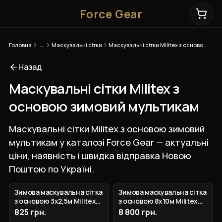
Force Gear
Головна
…
Маскувальні сітки
Маскувальні сітки Militex з основою зимовий мультикам
Назад
Маскувальні сітки Militex з
основою зимовий мультикам
Маскувальні сітки Militex з основою зимовий
мультикам у каталозі Force Gear — актуальні
ціни, наявність і швидка відправка Новою
Поштою по Україні.
Зимова маскувальна сітка
Зимова маскувальна сітка
з основою 3х2,5м Militex
з основою 8х10м Militex
Зимовий Зимовий
Зимовий мультикам
825 грн.
8 800 грн.
мультикам