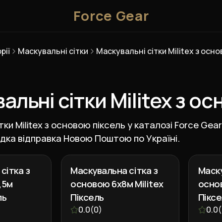
Force Gear
рії
Маскувальні сітки
Маскувальні сітки Militex з осн
альні сітки Militex з о
ки Militex з основою піксель у каталозі Force Gear
идка відправка Новою Поштою по Україні.
сітка з
Маскувальна сітка з
Маску
,5м
основою 6х8м Militex
основ
ль
Піксель
Пікс
0.0
(
0
)
0.0
(