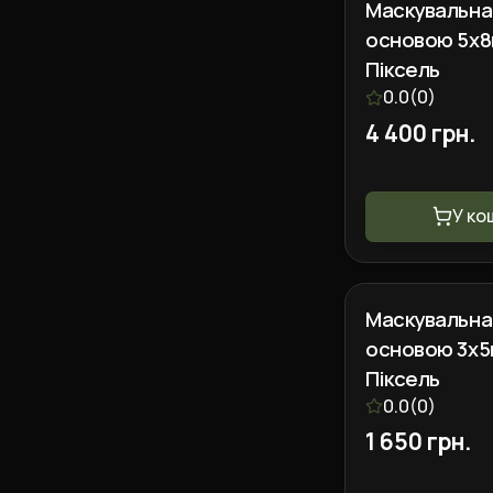
Маскувальна 
основою 5х8м
Піксель
0.0
(
0
)
4 400 грн.
У ко
Маскувальна 
основою 3х5м
Піксель
0.0
(
0
)
1 650 грн.