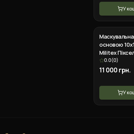
У ко
Маскувальна 
основою 10х
Militex Піксе
0.0
(
0
)
11 000 грн.
У ко