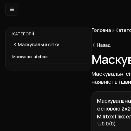
Головна
Катего
КАТЕГОРІЇ
Маскувальні сітки
Назад
Маскув
Маскувальні сітки
Маскувальні сіт
наявність і шв
Маскувальна 
основою 2х2
Militex Піксе
0.0
(
0
)