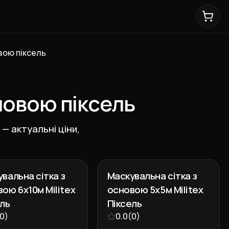
овою піксель
сновою піксель
 — актуальні ціни,
вальна сітка з
Маскувальна сітка з
ою 6х10м Militex
основою 5х5м Militex
ель
Піксель
0
)
0.0
(
0
)