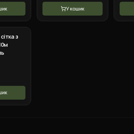
шик
У кошик
сітка з
10м
ль
шик