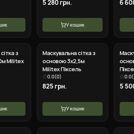
5 280 грн.
6 60
шик
У кошик
сітка з
Маскувальна сітка з
Маску
м Militex
основою 3х2,5м
основ
Militex Піксель
Пікс
0.0
(
0
)
0.0
(
825 грн.
5 50
шик
У кошик