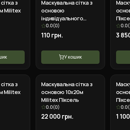
сітка з
Маскувальна сітка з
Маску
 Militex
основою
основ
індивідуального
Пікс
розміру (110грн кв.м.)
0.0
(
0
)
0.0
(
Militex Піксель
110 грн.
3 85
шик
У кошик
сітка з
Маскувальна сітка з
Маску
 Militex
основою 10х20м
основ
Militex Піксель
Пікс
0.0
(
0
)
0.0
(
22 000 грн.
1 100