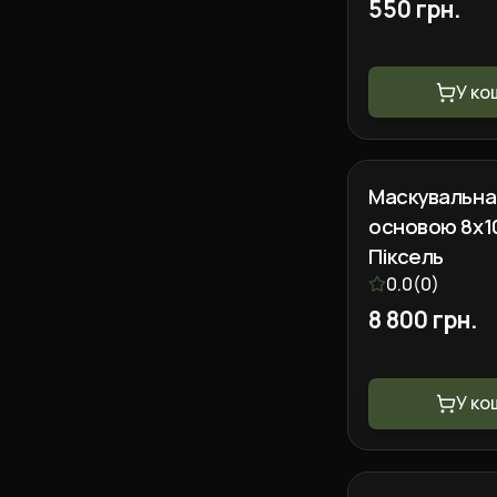
550 грн.
У ко
Маскувальна 
основою 8х10
Піксель
0.0
(
0
)
8 800 грн.
У ко