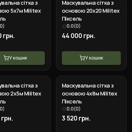
вальна сітка з
Маскувальна сітка з
ою 5х7м Militex
основою 20х20 Militex
ель
Піксель
0
)
0.0
(
0
)
0 грн.
44 000 грн.
У кошик
У кошик
вальна сітка з
Маскувальна сітка з
ою 2х5м Militex
основою 4х8м Militex
ель
Піксель
0
)
0.0
(
0
)
 грн.
3 520 грн.