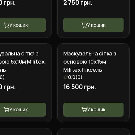
0 грн.
2 750 грн.
У кошик
У кошик
вальна сітка з
Маскувальна сітка з
ою 5х10м Militex
основою 10х15м
ель
Militex Піксель
0
)
0.0
(
0
)
0 грн.
16 500 грн.
У кошик
У кошик